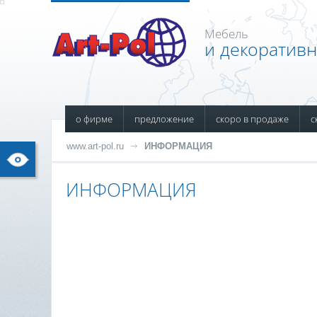
Мебель
и декоратив
о фирме
предложение
скоро в продаже
с
www.art-pol.ru
ИНФОРМАЦИЯ
ИНФОРМАЦИЯ