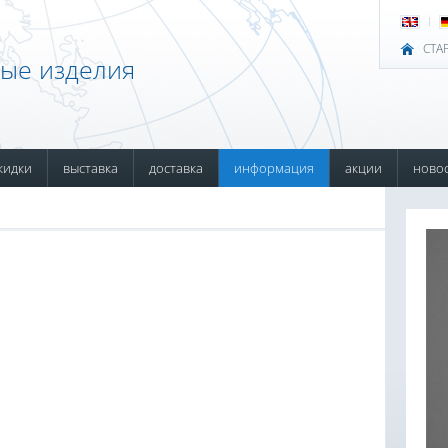
СТА
ные изделия
кидки
выставка
доставка
информация
акции
ново