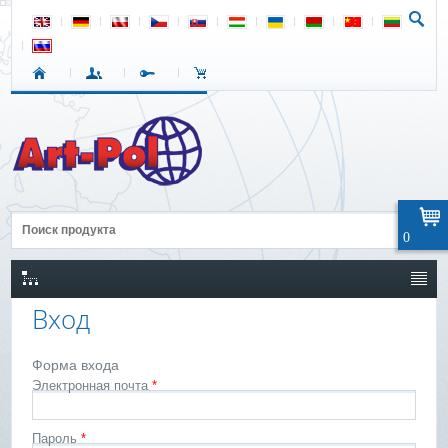
0
Вход
Форма входа
Электронная почта
*
Пароль
*