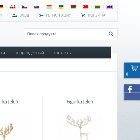
РТ
ВХОД
РЕГИСТРАЦИЯ
КОРЗИНА
сти
поврежденный
контакты
0
rka Jeleń
Figurka Jeleń