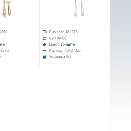
0260
Символ:
180273
Сумма
80
ите
Цена:
войдите
x17x5
Размер: 46x27,5x7
2
Упаковка 4/1