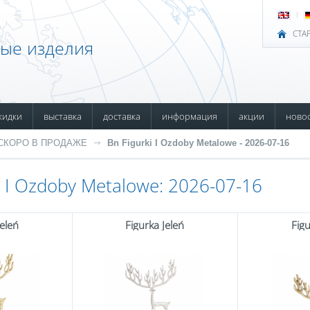
СТА
ные изделия
кидки
выставка
доставка
информация
акции
ново
СКОРО В ПРОДАЖЕ
Bn Figurki I Ozdoby Metalowe - 2026-07-16
i I Ozdoby Metalowe: 2026-07-16
Jeleń
Figurka Jeleń
Figu