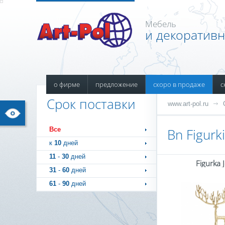
Мебель
и декоратив
о фирме
предложение
скоро в продаже
с
Срок поставки
www.art-pol.ru
Все
Bn Figurk
к
10
дней
11
-
30
дней
Figurka 
31
-
60
дней
61
-
90
дней