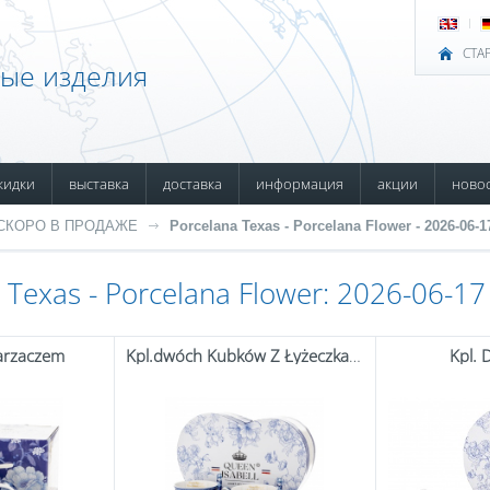
СТА
ные изделия
кидки
выставка
доставка
информация
акции
ново
СКОРО В ПРОДАЖЕ
Porcelana Texas - Porcelana Flower - 2026-06-1
 Texas - Porcelana Flower: 2026-06-17
arzaczem
Kpl.dwóch Kubków Z Łyżeczkami
Kpl. 