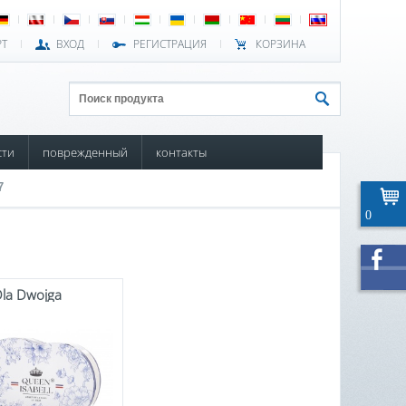
РТ
ВХОД
РЕГИСТРАЦИЯ
КОРЗИНА
сти
поврежденный
контакты
7
0
Dla Dwojga