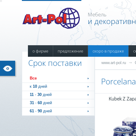
Мебель
и декоратив
о фирме
предложение
скоро в продаже
с
Срок поставки
www.art-pol.ru
Все
Porcelana
к
10
дней
11
-
30
дней
Kubek Z Zap
31
-
60
дней
61
-
90
дней