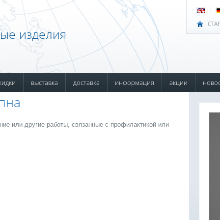
СТА
ные изделия
кидки
выставка
доставка
информация
акции
ново
пна
ние или другие работы, связанные с профилактикой или