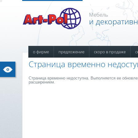
Мебель
и декоратив
о фирме
предложение
скоро в продаже
с
Страница временно недосту
Страница временно недоступна. Выполняется ее обновле
расширением.