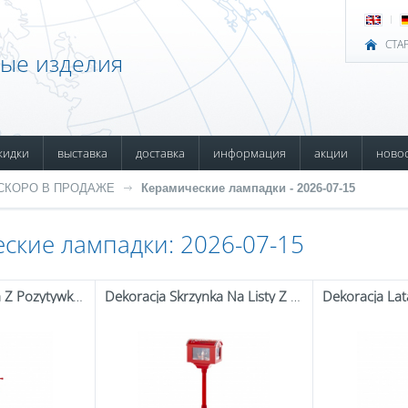
СТА
ные изделия
кидки
выставка
доставка
информация
акции
ново
СКОРО В ПРОДАЖЕ
Керамические лампадки - 2026-07-15
ские лампадки: 2026-07-15
Dekoracja Latarnia Z Pozytywką Led
Dekoracja Skrzynka Na Listy Z Pozytywką Led