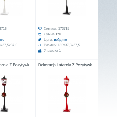
3716
Символ:
173715
Сумма
150
ите
Цена:
войдите
5x37,5x37,5
Размер: 185x37,5x37,5
Упаковка 1
Dekoracja Latarnia Z Pozytywką Led
Dekoracja Latarnia Z Pozytywką Led