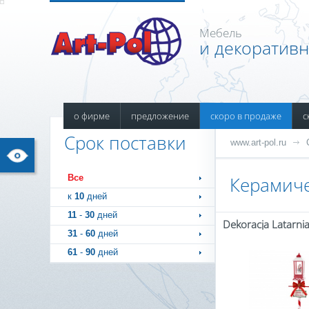
Мебель
и декоратив
о фирме
предложение
скоро в продаже
с
Срок поставки
www.art-pol.ru
Все
Керамиче
к
10
дней
11
-
30
дней
31
-
60
дней
61
-
90
дней