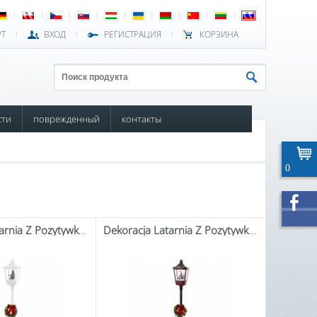
РТ
ВХОД
РЕГИСТРАЦИЯ
КОРЗИНА
сти
поврежденный
контакты
0
Dekoracja Latarnia Z Pozytywką Led
Dekoracja Latarnia Z Pozytywką Led