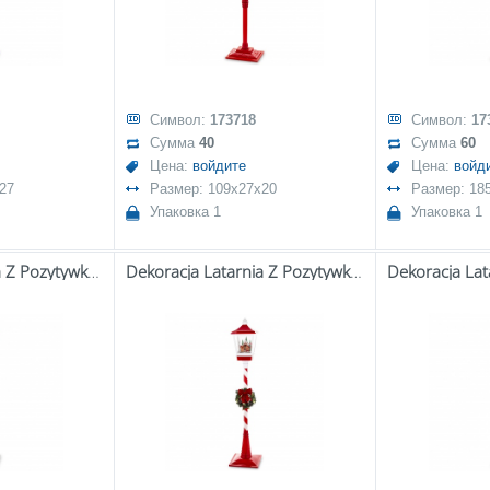
Символ:
173718
Символ:
17
Сумма
40
Сумма
60
Цена:
войдите
Цена:
войд
27
Размер: 109x27x20
Размер: 18
Упаковка 1
Упаковка 1
Dekoracja Latarnia Z Pozytywką Led
Dekoracja Latarnia Z Pozytywką Led