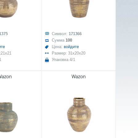
1375
Символ:
171366
Сумма
100
ите
Цена:
войдите
x21x21
Размер: 31x20x20
1
Упаковка 4/1
Wazon
Wazon