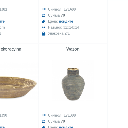
1381
Символ:
171400
Сумма
70
ите
Цена:
войдите
 cm
Размер: 32x24x24
1
Упаковка 2/1
Dekoracyjna
Wazon
1390
Символ:
171398
Сумма
70
ите
Цена:
войдите