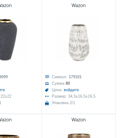
Wazon
Wazon
9099
Символ:
179101
Сумма
80
ите
Цена:
войдите
x22x22
Размер: 34,5x16,5x16,5
1
Упаковка 2/1
Wazon
Wazon