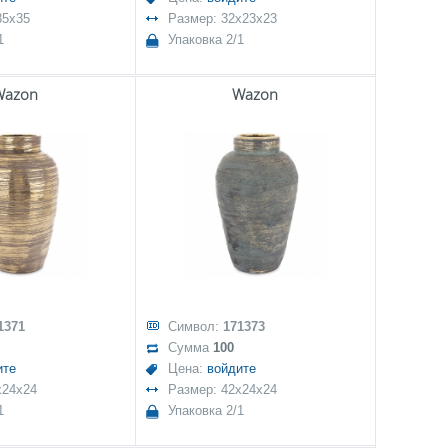
35x35
Размер: 32x23x23
1
Упаковка 2/1
Wazon
Wazon
1371
Символ:
171373
Сумма
100
ите
Цена:
войдите
x24x24
Размер: 42x24x24
1
Упаковка 2/1