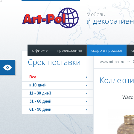
Мебель
и декоратив
о фирме
предложение
скоро в продаже
с
Срок поставки
www.art-pol.ru
Все
Коллекци
к
10
дней
11
-
30
дней
Wazo
31
-
60
дней
61
-
90
дней