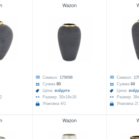
n
Wazon
Символ:
179098
Символ:
17
Сумма
80
Сумма
60
Цена:
войдите
Цена:
войд
2
Размер: 30x18x18
Размер: 38
Упаковка 4/1
Упаковка 2/
n
Wazon