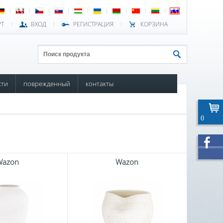
РТ
ВХОД
РЕГИСТРАЦИЯ
КОРЗИНА
сти
поврежденный
контакты
0
Wazon
Wazon