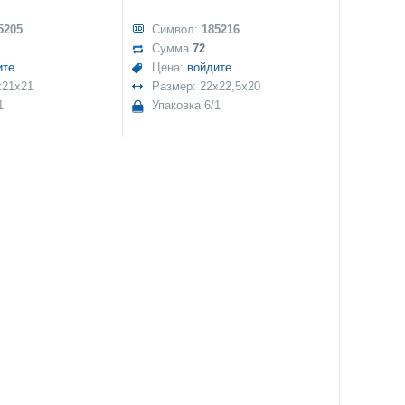
5205
Символ:
185216
Сумма
72
ите
Цена:
войдите
x21x21
Размер: 22x22,5x20
1
Упаковка 6/1