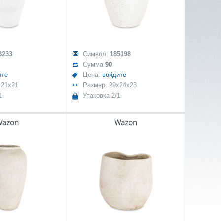
3233
Символ:
185198
Сумма
90
ите
Цена:
войдите
x21x21
Размер: 29x24x23
1
Упаковка 2/1
Wazon
Wazon