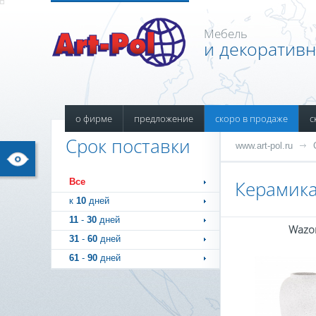
Мебель
и декоратив
о фирме
предложение
скоро в продаже
с
Срок поставки
www.art-pol.ru
Все
Керамика
к
10
дней
11
-
30
дней
Wazo
31
-
60
дней
61
-
90
дней