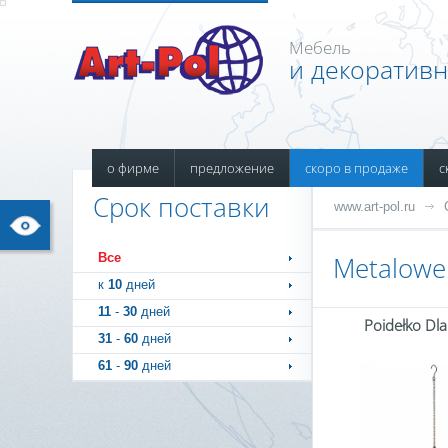
Мебель
и декоратив
о фирме
предложение
скоро в продаже
с
Срок поставки
www.art-pol.ru
Все
Metalowe 
к
10
дней
11
-
30
дней
Poidełko Dl
31
-
60
дней
61
-
90
дней