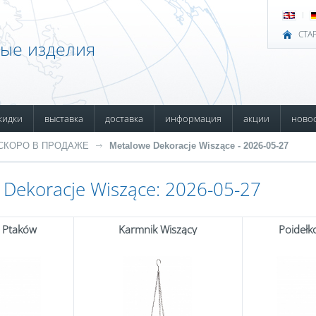
СТА
ные изделия
кидки
выставка
доставка
информация
акции
ново
СКОРО В ПРОДАЖЕ
Metalowe Dekoracje Wiszące - 2026-05-27
Dekoracje Wiszące: 2026-05-27
a Ptaków
Karmnik Wiszący
Poidełk