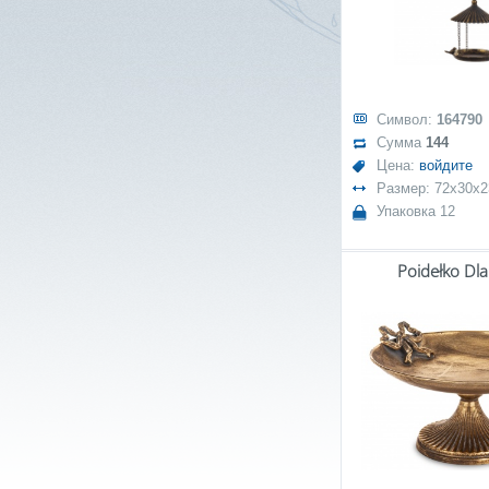
Символ:
164790
Сумма
144
Цена:
войдите
Размер: 72x30x
Упаковка 12
Poidełko Dl