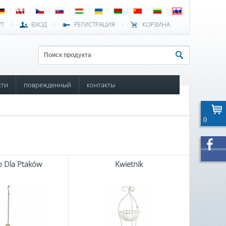
РТ
ВХОД
РЕГИСТРАЦИЯ
КОРЗИНА
сти
поврежденный
контакты
0
o Dla Ptaków
Kwietnik