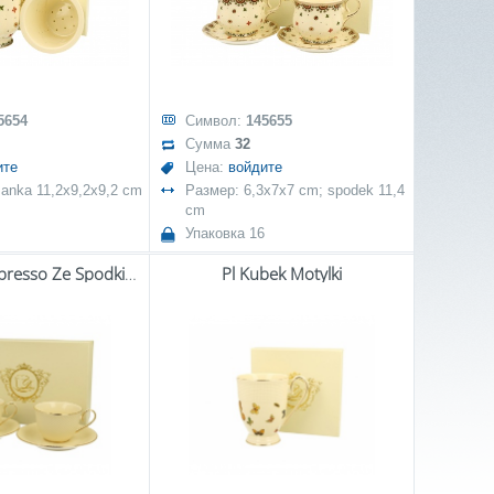
5654
Символ:
145655
Сумма
32
ите
Цена:
войдите
iżanka 11,2x9,2x9,2 cm
Размер: 6,3x7x7 cm; spodek 11,4
cm
Упаковка 16
Pl Filiżanka Espresso Ze Spodkiem Vesper Kpl.2 Szt
Pl Kubek Motylki