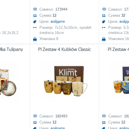
Символ:
173944
Символ:
17
Сумма
12
Сумма
32
Цена:
войдите
Цена:
войд
Размер: 7x12,5x10cm, spodek
Размер: 5,
 16,2x16,2
średnica 16cm
średnica 13
Упаковка 8
Упаковка 16
łka Tulipany
Pl Zestaw 4 Kubków Classic
Pl Zestaw 
Символ:
182493
Символ:
18
Сумма
12
Сумма
12
Цена:
войдите
Цена:
войд