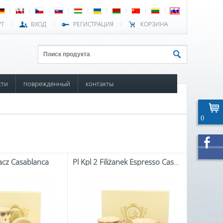
РТ
ВХОД
РЕГИСТРАЦИЯ
КОРЗИНА
сти
поврежденный
контакты
0
acz Casablanca
Pl Kpl 2 Filiżanek Espresso Casablanca