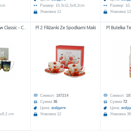
 cm
Размер: 10,3x11,5x8,2cm
Размер: 10
Упаковка 12
Упаковка 12
Pl Zestaw 4 Kubków Classic - C.monet
Pl 2 Filiżanki Ze Spodkami Maki
Pl Butelka T
Символ:
187214
Символ:
18
Сумма
36
Сумма
72
Цена:
войдите
Цена:
войд
2x8,2 cm
Упаковка 12
Упаковка 36