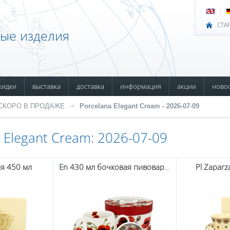
СТА
ные изделия
кидки
выставка
доставка
информация
акции
ново
СКОРО В ПРОДАЖЕ
Porcelana Elegant Cream - 2026-07-09
 Elegant Cream: 2026-07-09
я 450 мл
En 430 мл бочковая пивоварня классические маки
Pl Zaparz