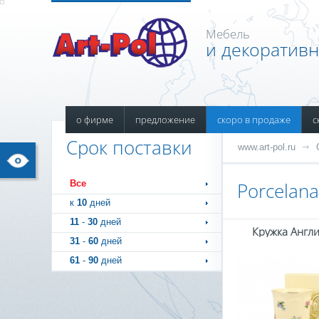
Мебель
и декоратив
о фирме
предложение
скоро в продаже
с
Срок поставки
www.art-pol.ru
Все
Porcelana
к
10
дней
11
-
30
дней
Кружка Англи
31
-
60
дней
61
-
90
дней