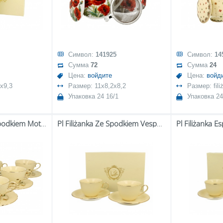
Символ:
141925
Символ:
14
Сумма
72
Сумма
24
Цена:
войдите
Цена:
войд
x9,3
Размер: 11x8,2x8,2
Размер: fil
Упаковка 24 16/1
Упаковка 24
Pl 6 Filiżanek Ze Spodkiem Motylki
Pl Filiżanka Ze Spodkiem Vesper Ecru Kpl. 2 Szt