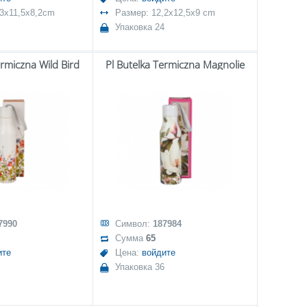
,3x11,5x8,2cm
Размер: 12,2x12,5x9 cm
Упаковка 24
ermiczna Wild Bird
Pl Butelka Termiczna Magnolie
7990
Символ:
187984
Сумма
65
ите
Цена:
войдите
Упаковка 36