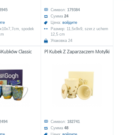
3945
Символ:
179384
Сумма
24
ите
Цена:
войдите
5x10x7,7cm, spodek
Размер: 11,5x9x9, szer.z uchem
cm
12,5 cm
Упаковка 24
4Kubków Classic
Pl Kubek Z Zaparzaczem Motylki
2494
Символ:
182741
Сумма
48
ите
Цена:
войдите