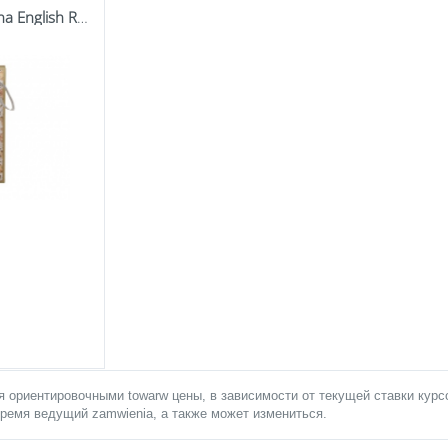
Pl Butelka Termiczna English Roses White
 ориентировочными towarw цены, в зависимости от текущей ставки курсо
ремя ведущий zamwienia, а также может измениться.