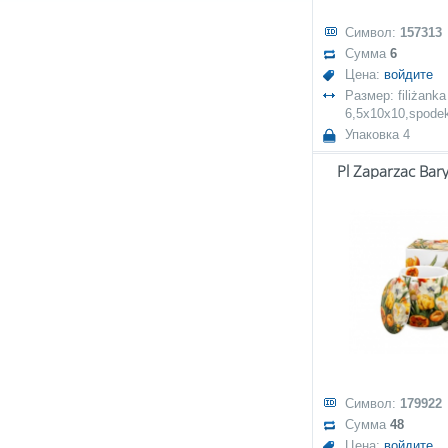
Символ:
157313
Сумма
6
Цена:
войдите
Размер: filiżanka
6,5x10x10,spodek
Упаковка 4
Pl Zaparzac Bary
Символ:
179922
Сумма
48
Цена:
войдите