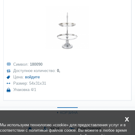
Символ:
180090
Доступное количество:
0,
Цена:
войдите
Размер: 54x31x31
Упаковка 4/1
КОРЗИНА
x
Мы используем технологию «cookie» для предоставления услуг и в
вход
регистрация
соответствии с политикой файлов cookie. Вы можете в любое время