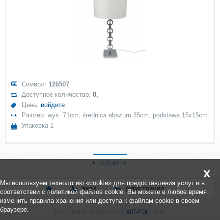
Символ:
126507
Доступное количество:
0,
Цена:
войдите
Размер: wys. 71cm, średnica abażuru 35cm, podstawa 15x15cm
Упаковка 1
КОРЗИНА
x
Мы используем технологию «cookie» для предоставления услуг и в
вход
регистрация
соответствии с политикой файлов cookie. Вы можете в любое время
изменить правила хранения или доступа к файлам cookie в своем
браузере.
ВСЕ ПРАВА ЗАЩИЩЕНЫ,
ART-POL
2026.