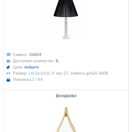
Символ:
118204
Доступное количество:
0,
Цена:
войдите
Размер: L41,5x11x11, K wys.27, średnica góra20 dół38
Упаковка L1 / K4
фонарики