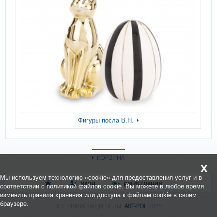
Фигуры посла В.Н.
КОРЗИНА
x
Мы используем технологию «cookie» для предоставления услуг и в
вход
регистрация
соответствии с политикой файлов cookie. Вы можете в любое время
изменить правила хранения или доступа к файлам cookie в своем
браузере.
ВСЕ ПРАВА ЗАЩИЩЕНЫ,
ART-POL
2026.