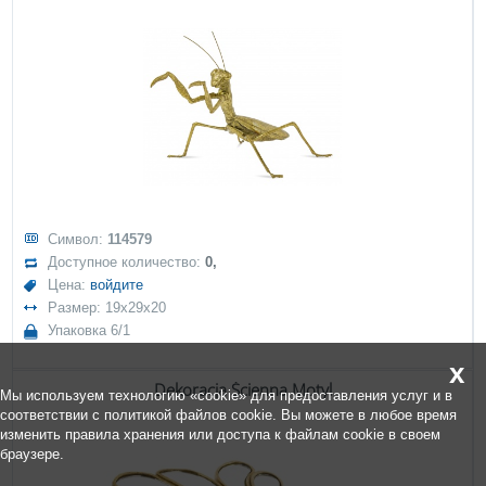
Символ:
114579
Доступное количество:
0,
Цена:
войдите
Размер: 19x29x20
Упаковка 6/1
x
Dekoracja Ścienna Motyl
Мы используем технологию «cookie» для предоставления услуг и в
соответствии с политикой файлов cookie. Вы можете в любое время
изменить правила хранения или доступа к файлам cookie в своем
браузере.