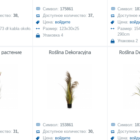
Символ:
175861
Символ:
18
чество:
38,
Доступное количество:
37,
Доступное 
Цена:
войдите
Цена:
войд
3 dł kabla około.
Размер: 123x30x25
Размер: 154
290cm
Упаковка 4
Упаковка 2
 растение
Roślina Dekoracyjna
Roślina D
Символ:
153861
Символ:
18
чество:
31,
Доступное количество:
30,
Доступное 
Цена:
войдите
Цена:
войд