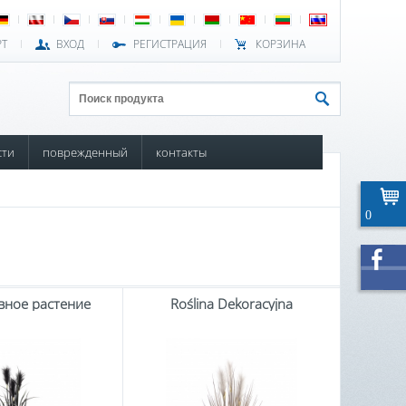
РТ
ВХОД
РЕГИСТРАЦИЯ
КОРЗИНА
сти
поврежденный
контакты
0
вное растение
Roślina Dekoracyjna