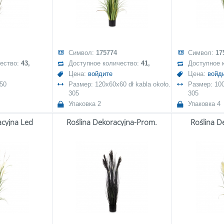
Символ:
175774
Символ:
17
чество:
43,
Доступное количество:
41,
Доступное 
Цена:
войдите
Цена:
войд
50
Размер: 120x60x60 dł kabla około.
Размер: 100
305
305
Упаковка 2
Упаковка 4
acyjna Led
Roślina Dekoracyjna-Prom.
Roślina D