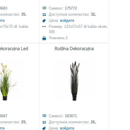
3683
Символ:
175772
количество:
35,
Доступное количество:
32,
ите
Цена:
войдите
x70x70 dł. kabla
Размер: 122x57x57 dł kabla około.
305
Упаковка 2
ekoracyjna Led
Roślina Dekoracyjna
3687
Символ:
183871
количество:
29,
Доступное количество:
26,
ите
Цена:
войдите