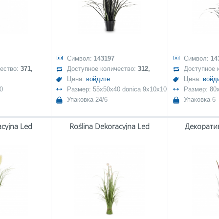
Символ:
143197
Символ:
14
чество:
371,
Доступное количество:
312,
Доступное 
Цена:
войдите
Цена:
войд
0
Размер: 55x50x40 donica 9x10x10
Размер: 80
Упаковка 24/6
Упаковка 6
acyjna Led
Roślina Dekoracyjna Led
Декорати