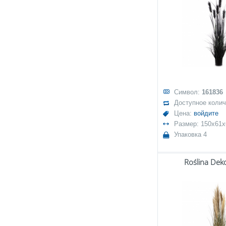
Символ:
161836
Доступное коли
Цена:
войдите
Размер: 150x61
Упаковка 4
Roślina Dek