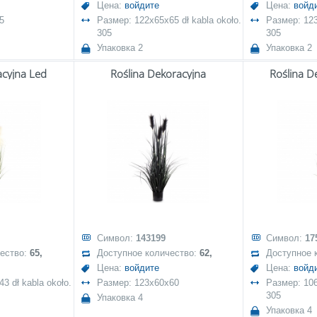
Цена:
войдите
Цена:
войд
5
Размер: 122x65x65 dł kabla około.
Размер: 123
305
305
Упаковка 2
Упаковка 2
acyjna Led
Roślina Dekoracyjna
Roślina D
Символ:
143199
Символ:
17
чество:
65,
Доступное количество:
62,
Доступное 
Цена:
войдите
Цена:
войд
3 dł kabla około.
Размер: 123x60x60
Размер: 106
305
Упаковка 4
Упаковка 4