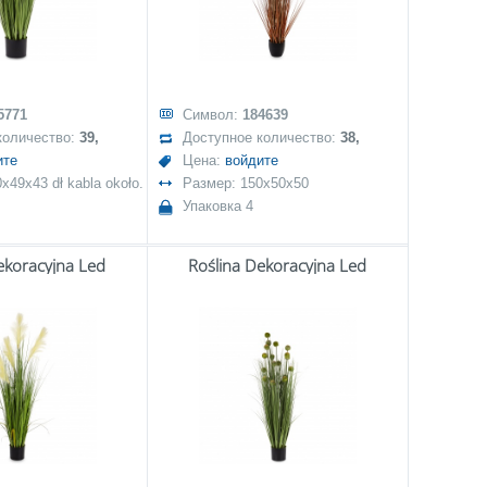
5771
Символ:
184639
количество:
39,
Доступное количество:
38,
ите
Цена:
войдите
x49x43 dł kabla około.
Размер: 150x50x50
Упаковка 4
ekoracyjna Led
Roślina Dekoracyjna Led