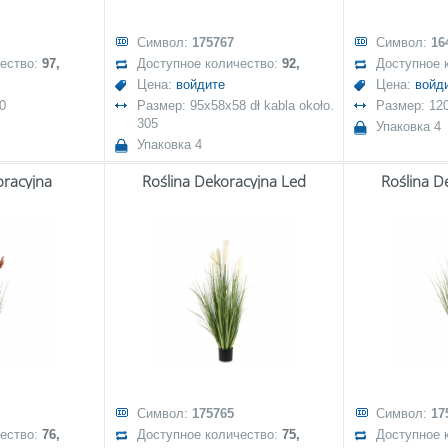
Символ:
175767
Символ:
16
чество:
97,
Доступное количество:
92,
Доступное 
Цена:
войдите
Цена:
войд
0
Размер: 95x58x58 dł kabla około.
Размер: 12
305
Упаковка 4
Упаковка 4
oracyjna
Roślina Dekoracyjna Led
Roślina D
Символ:
175765
Символ:
17
чество:
76,
Доступное количество:
75,
Доступное 