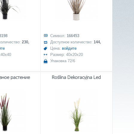
3198
Символ:
166453
количество:
230,
Доступное количество:
144,
ите
Цена:
войдите
x40x40
Размер: 40x20x20
Упаковка 72/6
вное растение
Roślina Dekoracyjna Led