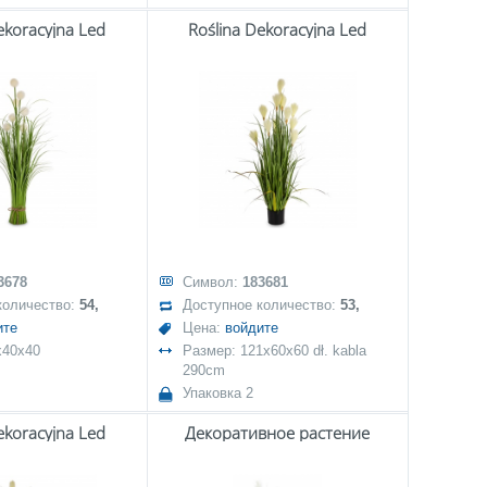
ekoracyjna Led
Roślina Dekoracyjna Led
3678
Символ:
183681
количество:
54,
Доступное количество:
53,
ите
Цена:
войдите
x40x40
Размер: 121x60x60 dł. kabla
290cm
Упаковка 2
ekoracyjna Led
Декоративное растение