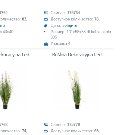
4352
Символ:
175764
количество:
83,
Доступное количество:
78,
ите
Цена:
войдите
0x40x40
Размер: 101x58x58 dł kabla około.
305
Упаковка 4
ekoracyjna Led
Roślina Dekoracyjna Led
5768
Символ:
175779
количество:
74,
Доступное количество:
65,