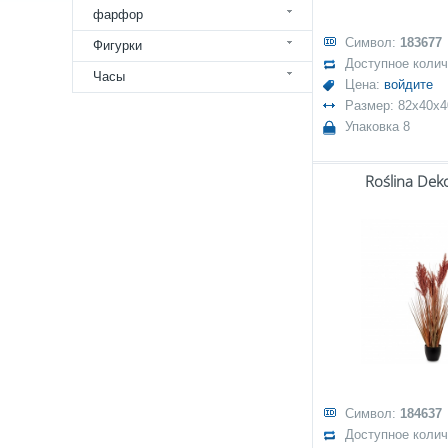
фарфор
Символ:
183677
Фигурки
Доступное коли
Часы
Цена:
войдите
Размер: 82x40x4
Упаковка 8
Roślina Dek
Символ:
184637
Доступное коли