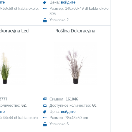
ите
Цена:
войдите
x68x68 dł kabla około.
Размер: 148x60x49 dł kabla około.
305
Упаковка 2
ekoracyjna Led
Roślina Dekoracyjna
5777
Символ:
161046
количество:
62,
Доступное количество:
60,
ите
Цена:
войдите
x44x44 dł kabla około.
Размер: 78x48x50 cm
Упаковка 6