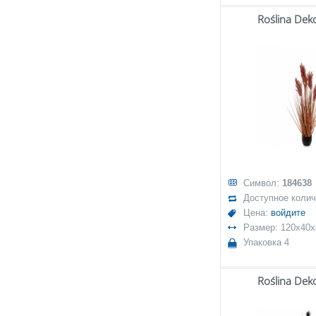
Roślina Dek
Символ:
184638
Доступное коли
Цена:
войдите
Размер: 120x40x
Упаковка 4
Roślina Dek