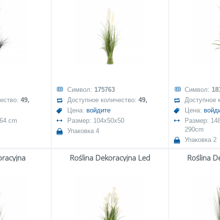
Символ:
175763
Символ:
18
чество:
49,
Доступное количество:
49,
Доступное 
Цена:
войдите
Цена:
войд
x64 cm
Размер: 104x50x50
Размер: 148
290cm
Упаковка 4
Упаковка 2
oracyjna
Roślina Dekoracyjna Led
Roślina D