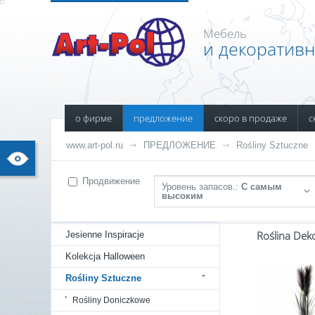
Мебель
и декоратив
о фирме
предложение
скоро в продаже
с
www.art-pol.ru
ПРЕДЛОЖЕНИЕ
Rośliny Sztuczne
Продвижение
Уровень запасов.:
С самым
высоким
Roślina Dek
Jesienne Inspiracje
Kolekcja Halloween
Rośliny Sztuczne
Rośliny Doniczkowe