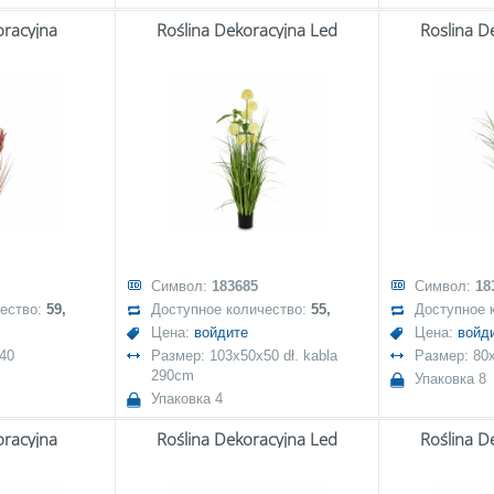
oracyjna
Roślina Dekoracyjna Led
Roslina D
Символ:
183685
Символ:
18
чество:
59,
Доступное количество:
55,
Доступное 
Цена:
войдите
Цена:
войд
40
Размер: 103x50x50 dł. kabla
Размер: 80
290cm
Упаковка 8
Упаковка 4
oracyjna
Roślina Dekoracyjna Led
Roślina D