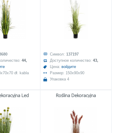
3680
Символ:
137197
количество:
44,
Доступное количество:
43,
ите
Цена:
войдите
x70x70 dł. kabla
Размер: 150x90x90
Упаковка 4
ekoracyjna Led
Roślina Dekoracyjna