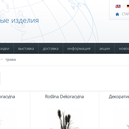
СТА
ные изделия
кидки
выставка
доставка
информация
акции
ново
трава
oracyjna
Roślina Dekoracyjna
Декорати