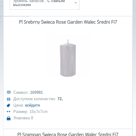
Уровень запасов.:
С самым
высоким
Pl Srebrny Świeca Rose Garden Walec Średni Fi7
Символ:
169981
Доступное количество:
72,
Цена:
войдите
Размер: 15x7x7cm
Упаковка 8
Pl Szampan Świeca Rose Garden Walec Średni Fi7