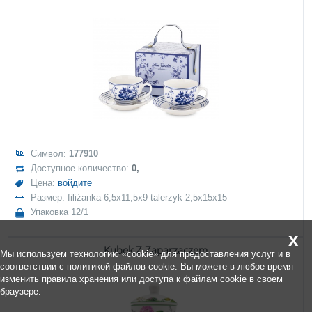
Символ:
177910
Доступное количество:
0,
Цена:
войдите
Размер: filiżanka 6,5x11,5x9 talerzyk 2,5x15x15
Упаковка 12/1
x
Kubek Z Zaparzaczem
Мы используем технологию «cookie» для предоставления услуг и в
соответствии с политикой файлов cookie. Вы можете в любое время
изменить правила хранения или доступа к файлам cookie в своем
браузере.