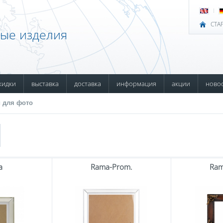
СТА
ные изделия
кидки
выставка
доставка
информация
акции
ново
 для фото
а
Rama-Prom.
Ram