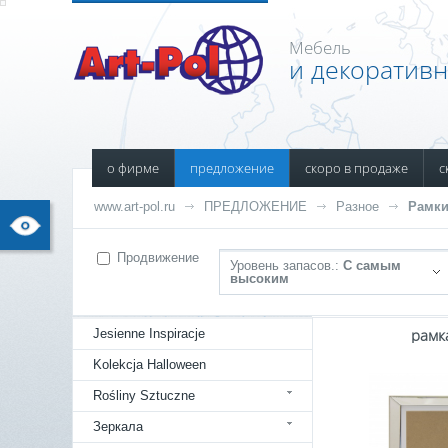
Мебель
и декоратив
о фирме
предложение
скоро в продаже
с
www.art-pol.ru
ПРЕДЛОЖЕНИЕ
Разное
Рамки
Продвижение
Уровень запасов.:
С самым
высоким
рамк
Jesienne Inspiracje
Kolekcja Halloween
Rośliny Sztuczne
Зеркала