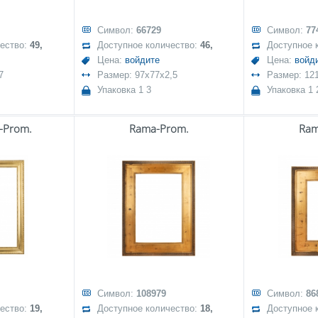
Символ:
66729
Символ:
77
чество:
49,
Доступное количество:
46,
Доступное 
Цена:
войдите
Цена:
войд
7
Размер: 97x77x2,5
Размер: 12
Упаковка 1 3
Упаковка 1 
-Prom.
Rama-Prom.
Ram
Символ:
108979
Символ:
86
чество:
19,
Доступное количество:
18,
Доступное 