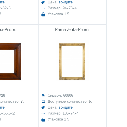
ите
Цена:
войдите
2x82x5
Размер: 94x75x4
3
Упаковка 1 5
a-Prom.
Rama Złota-Prom.
728
Символ:
60806
количество:
7,
Доступное количество:
6,
ите
Цена:
войдите
5x66,5x2
Размер: 105x74x4
4
Упаковка 1 5