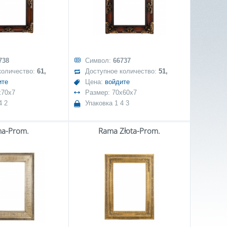
738
Символ:
66737
количество:
61,
Доступное количество:
51,
ите
Цена:
войдите
x70x7
Размер: 70x60x7
4 2
Упаковка 1 4 3
a-Prom.
Rama Złota-Prom.