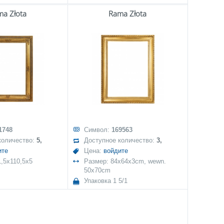
ma Złota
Rama Złota
1748
Символ:
169563
количество:
5,
Доступное количество:
3,
ите
Цена:
войдите
,5x110,5x5
Размер: 84x64x3cm, wewn.
50x70cm
Упаковка 1 5/1