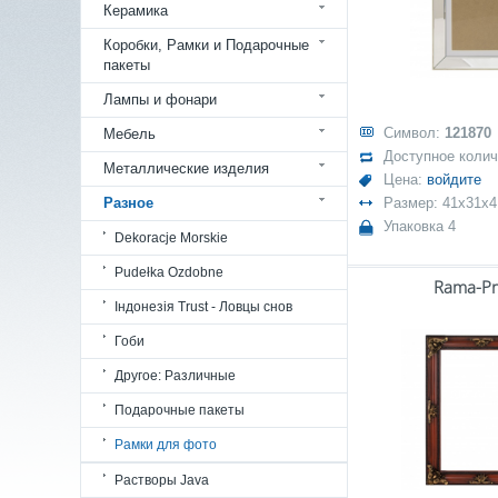
Керамика
Коробки, Рамки и Подарочные
пакеты
Лампы и фонари
Символ:
121870
Мебель
Доступное коли
Металлические изделия
Цена:
войдите
Разное
Размер: 41x31x4
Упаковка 4
Dekoracje Morskie
Pudełka Ozdobne
Rama-P
Індонезія Trust - Ловцы снов
Гоби
Другое: Различные
Подарочные пакеты
Рамки для фото
Растворы Java