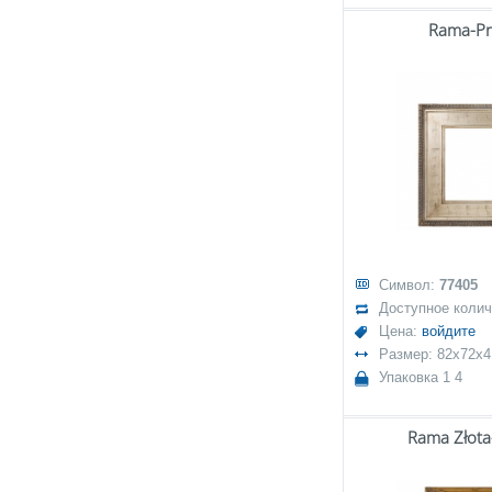
Rama-P
Символ:
77405
Доступное коли
Цена:
войдите
Размер: 82x72x4
Упаковка 1 4
Rama Złota