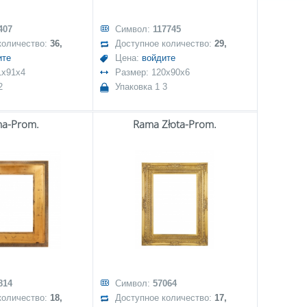
407
Символ:
117745
количество:
36,
Доступное количество:
29,
ите
Цена:
войдите
1x91x4
Размер: 120x90x6
2
Упаковка 1 3
a-Prom.
Rama Złota-Prom.
814
Символ:
57064
количество:
18,
Доступное количество:
17,