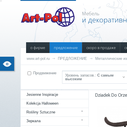
Мебель
и декоратив
о фирме
предложение
скоро в продаже
с
www.art-pol.ru
ПРЕДЛОЖЕНИЕ
Металлические и
Продвижение
Уровень запасов.:
С самым
высоким
Dziadek Do Orz
Jesienne Inspiracje
Kolekcja Halloween
Rośliny Sztuczne
Зеркала