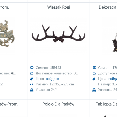
Prom.
Wieszak Rogi
Dekoracja
Символ:
159143
Символ:
17
чество:
41,
Доступное количество:
38,
Доступное 
Цена:
войдите
Цена:
войд
x2
Размер: 12x35,5x2,5 cm
Размер: 31
Упаковка 24/4
Упаковка 24
tów-Prom.
Poidło Dla Ptaków
Tabliczka D