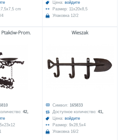
ите
Цена:
войдите
x7,5x7,5 cm
Размер: 11x20x8,5
/4
Упаковка 12/2
a Ptaków-Prom.
Wieszak
5810
Символ:
165833
количество:
42,
Доступное количество:
41,
ите
Цена:
войдите
,5x23x12
Размер: 9x28,5x4
1
Упаковка 16/2