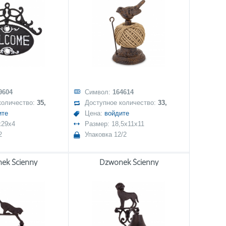
9604
Символ:
164614
количество:
35,
Доступное количество:
33,
ите
Цена:
войдите
x29x4
Размер: 18,5x11x11
2
Упаковка 12/2
ek Ścienny
Dzwonek Ścienny