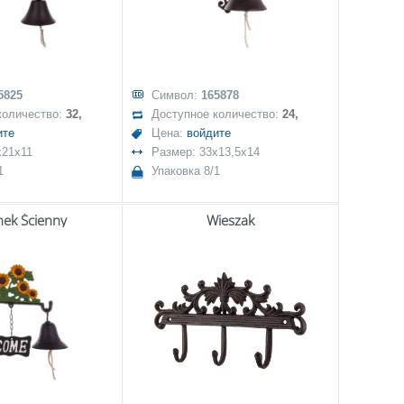
5825
Символ:
165878
количество:
32,
Доступное количество:
24,
ите
Цена:
войдите
x21x11
Размер: 33x13,5x14
1
Упаковка 8/1
ek Ścienny
Wieszak