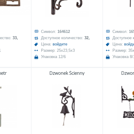
Символ:
164612
Символ:
16
чество:
33,
Доступное количество:
32,
Доступное 
Цена:
войдите
Цена:
войд
1
Размер: 25x23,5x3
Размер: 35
Упаковка 12/6
Упаковка 8/
etr
Dzwonek Ścienny
Dzwon