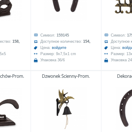
Символ:
159145
Символ:
17
чество:
158,
Доступное количество:
154,
Доступное 
Цена:
войдите
Цена:
войд
,5x5
Размер: 9x7,5x1 cm
Размер: 13
Упаковка 36/6
Упаковка 24
echów-Prom.
Dzwonek Ścienny-Prom.
Dekora