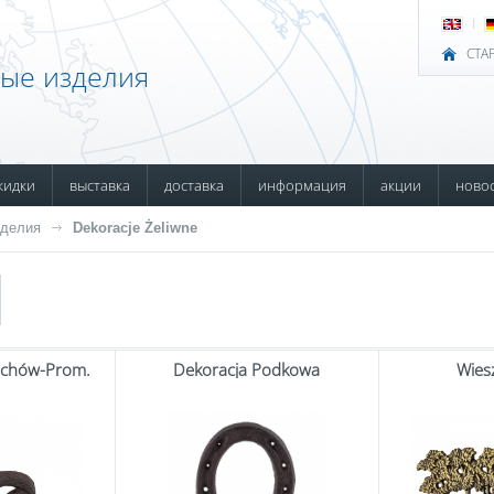
СТА
ные изделия
кидки
выставка
доставка
информация
акции
ново
зделия
Dekoracje Żeliwne
echów-Prom.
Dekoracja Podkowa
Wies