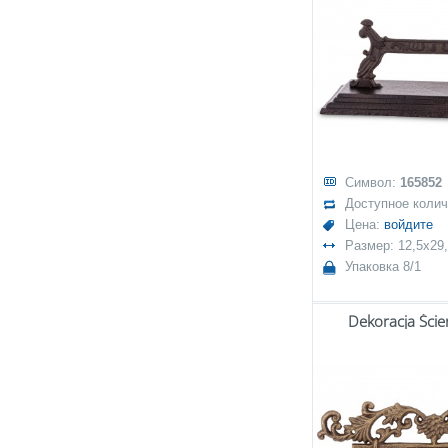
Символ:
165852
Доступное коли
Цена:
войдите
Размер: 12,5x29
Упаковка 8/1
Dekoracja Ści