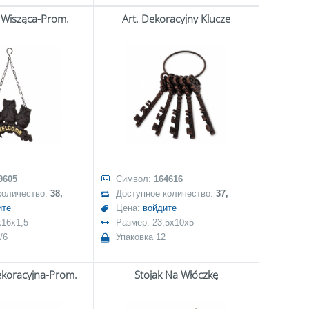
 Wisząca-Prom.
Art. Dekoracyjny Klucze
9605
Символ:
164616
количество:
38,
Доступное количество:
37,
ите
Цена:
войдите
x16x1,5
Размер: 23,5x10x5
/6
Упаковка 12
ekoracyjna-Prom.
Stojak Na Włóczkę