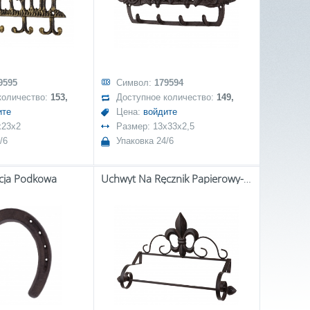
9595
Символ:
179594
количество:
153,
Доступное количество:
149,
ите
Цена:
войдите
x23x2
Размер: 13x33x2,5
/6
Упаковка 24/6
cja Podkowa
Uchwyt Na Ręcznik Papierowy-Prom.