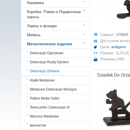
Керамика
Коробки, Рамки и Подарочные
пакеты
Лампы и фонари
Символ:
179609
Мебель
Доступное коли
Металлические изделия
Цена:
войдите
Размер: 11,5x14
Dekoracje Ogrodowe
Упаковка 24/6
Dekoracje Rusty Garden
Dekoracje Żeliwne
Dziadek Do Orz
Klatki Metalowe
Metalowe Dekoracje Wiszące
Patery Metal-Szkło
Świeczniki I Dekoracje Xl
Wazony Metalowe
вагонетки