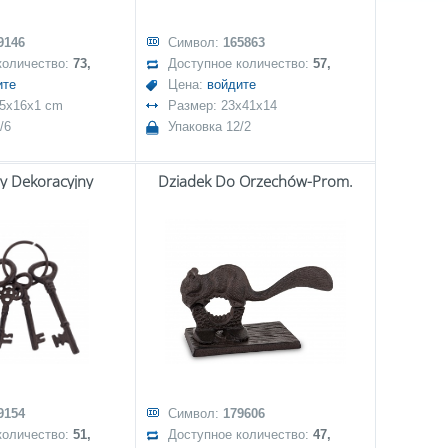
9146
Символ:
165863
количество:
73,
Доступное количество:
57,
ите
Цена:
войдите
,5x16x1 cm
Размер: 23x41x14
/6
Упаковка 12/2
zy Dekoracyjny
Dziadek Do Orzechów-Prom.
9154
Символ:
179606
количество:
51,
Доступное количество:
47,