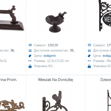
Символ:
159130
Символ:
17
чество:
36,
Доступное количество:
35,
Доступное 
Цена:
войдите
Цена:
войд
,5x11
Размер: 12,5x17x15 cm
Размер: 29
Упаковка 8/1
Упаковка 6/
enna-Prom.
Wieszak Na Doniczkę
Dzwon