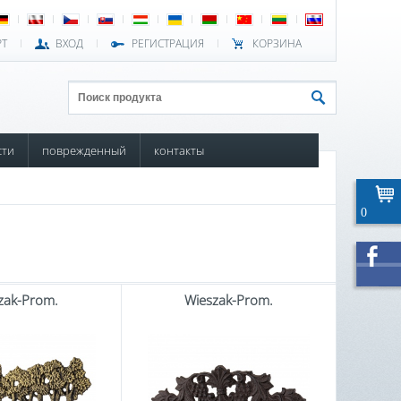
РТ
ВХОД
РЕГИСТРАЦИЯ
КОРЗИНА
сти
поврежденный
контакты
0
zak-Prom.
Wieszak-Prom.