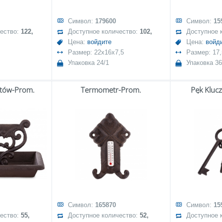
Символ:
179600
Символ:
15
чество:
122,
Доступное количество:
102,
Доступное 
Цена:
войдите
Цена:
войд
Размер: 22x16x7,5
Размер: 17
Упаковка 24/1
Упаковка 36
tów-Prom.
Termometr-Prom.
Pęk Kluc
Символ:
165870
Символ:
15
чество:
55,
Доступное количество:
52,
Доступное 