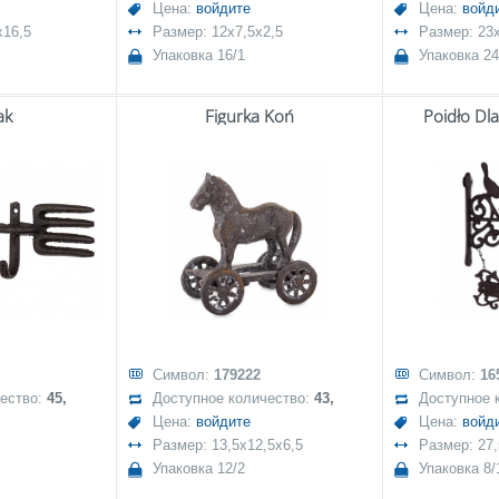
Цена:
войдите
Цена:
войд
x16,5
Размер: 12x7,5x2,5
Размер: 23
Упаковка 16/1
Упаковка 24
ak
Figurka Koń
Poidło Dl
Символ:
179222
Символ:
16
чество:
45,
Доступное количество:
43,
Доступное 
Цена:
войдите
Цена:
войд
Размер: 13,5x12,5x6,5
Размер: 27
Упаковка 12/2
Упаковка 8/