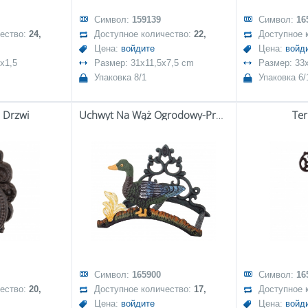
Символ:
159139
Символ:
16
чество:
24,
Доступное количество:
22,
Доступное 
Цена:
войдите
Цена:
войд
x1,5
Размер: 31x11,5x7,5 cm
Размер: 33
Упаковка 8/1
Упаковка 6/
 Drzwi
Uchwyt Na Wąż Ogrodowy-Prom.
Te
Символ:
165900
Символ:
16
чество:
20,
Доступное количество:
17,
Доступное 
Цена:
войдите
Цена:
войд