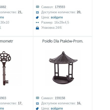
5882
Символ:
179593
количество:
21,
Доступное количество:
20,
ите
Цена:
войдите
x30x10
Размер: 16x29x4,5
1
Упаковка 24/6
rmometr
Poidło Dla Ptaków-Prom.
5903
Символ:
159158
количество:
17,
Доступное количество:
16,
ите
Цена:
войдите