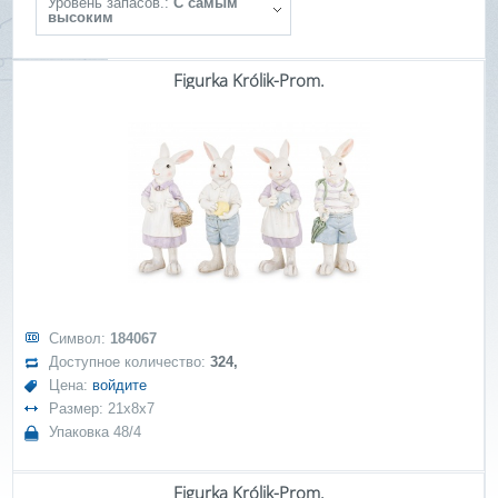
Уровень запасов.:
С самым
высоким
Figurka Królik-Prom.
Символ:
184067
Доступное количество:
324,
Цена:
войдите
Размер: 21x8x7
Упаковка 48/4
Figurka Królik-Prom.