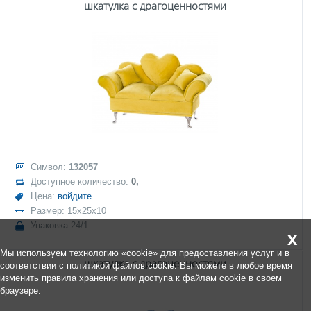
шкатулка с драгоценностями
Символ:
132057
Доступное количество:
0,
Цена:
войдите
Размер: 15x25x10
Упаковка 24/1
x
Мы используем технологию «cookie» для предоставления услуг и в
шкатулка с драгоценностями
соответствии с политикой файлов cookie. Вы можете в любое время
изменить правила хранения или доступа к файлам cookie в своем
браузере.