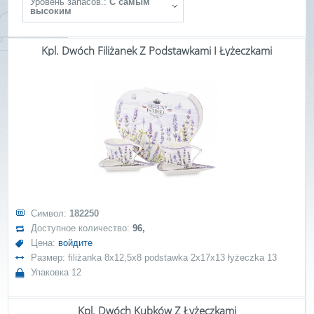
Уровень запасов.:
С самым
высоким
Kpl. Dwóch Filiżanek Z Podstawkami I Łyżeczkami
Символ:
182250
Доступное количество:
96,
Цена:
войдите
Размер: filiżanka 8x12,5x8 podstawka 2x17x13 łyżeczka 13
Упаковка 12
Kpl. Dwóch Kubków Z Łyżeczkami