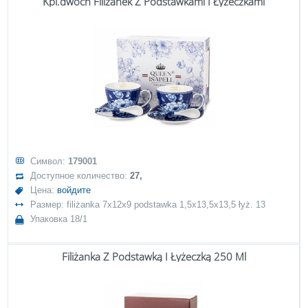
Kpl.dwóch Filiżanek Z Podstawkami I Łyżeczkami
Символ:
179001
Доступное количество:
27,
Цена:
войдите
Размер: filiżanka 7x12x9 podstawka 1,5x13,5x13,5 łyż. 13
Упаковка 18/1
Filiżanka Z Podstawką I Łyżeczką 250 Ml