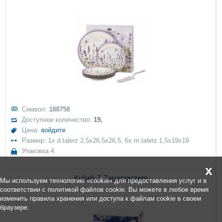
Символ:
188758
Доступное количество:
19,
Цена:
войдите
Размер: 1x d.talerz 2,5x26,5x26,5, 6x m.talerz 1,5x19x19
Упаковка 4
x
Kubek Z Zaparzaczem
Мы используем технологию «cookie» для предоставления услуг и в
соответствии с политикой файлов cookie. Вы можете в любое время
изменить правила хранения или доступа к файлам cookie в своем
браузере.