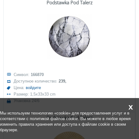
Podstawka Pod Talerz
Символ:
166870
Доступное количество:
239,
Цена:
войдите
Размер: 1,5x33x33 cm
Упаковка 24/6
x
Мы используем технологию «cookie» для предоставления услуг и в
Podstawka Pod Talerz
соответствии с политикой файлов cookie. Вы можете в любое время
изменить правила хранения или доступа к файлам cookie в своем
браузере.