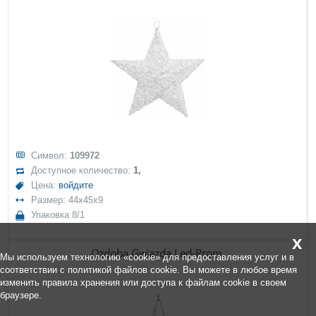
Символ:
109972
Доступное количество:
1,
Цена:
войдите
Размер: 44x45x9
Упаковка 8/1
x
Ozdoba Gwiazda Led-Prom.
Мы используем технологию «cookie» для предоставления услуг и в
соответствии с политикой файлов cookie. Вы можете в любое время
изменить правила хранения или доступа к файлам cookie в своем
браузере.