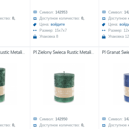
Символ:
142953
Символ:
14
чество:
0,
Доступное количество:
0,
Доступное 
Цена:
войдите
Цена:
войд
Размер: 15x7x7
Размер: 12
Упаковка 8
Упаковка 12
Pl Zielony Świeca Rustic Metalic Walec Duży Fi9
Pl Zielony Świeca Rustic Metalic Walec Średni Fi9
Символ:
142950
Символ:
14
чество:
0,
Доступное количество:
0,
Доступное 