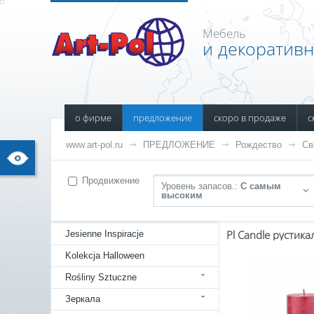
Мебель
и декоратив
о фирме
предложение
скоро в продаже
с
www.art-pol.ru
ПРЕДЛОЖЕНИЕ
Рождество
Св
Продвижение
Уровень запасов.:
С самым
высоким
Jesienne Inspiracje
Kolekcja Halloween
Rośliny Sztuczne
Зеркала