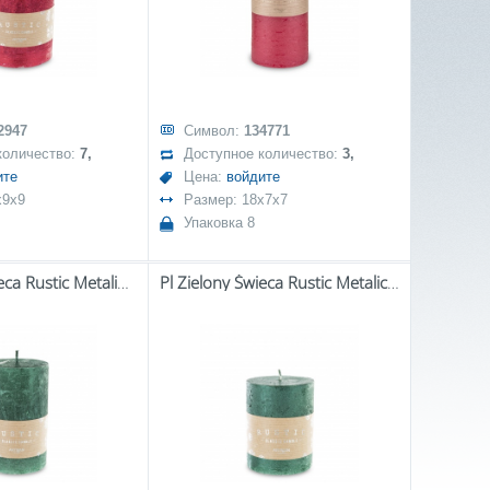
2947
Символ:
134771
количество:
7,
Доступное количество:
3,
ите
Цена:
войдите
x9x9
Размер: 18x7x7
Упаковка 8
Pl Zielony Świeca Rustic Metalic Walec Średni Fi7
Pl Zielony Świeca Rustic Metalic Walec Mały Fi7