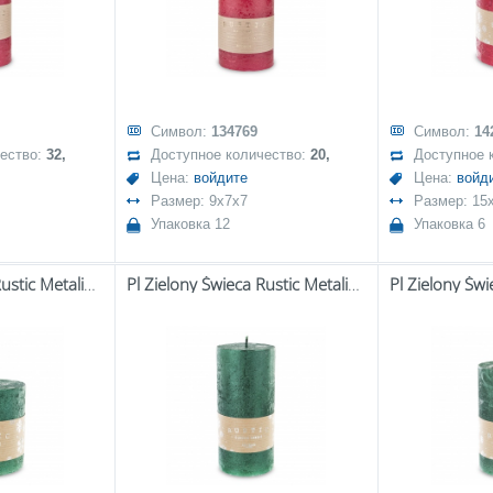
Символ:
134769
Символ:
14
чество:
32,
Доступное количество:
20,
Доступное 
Цена:
войдите
Цена:
войд
Размер: 9x7x7
Размер: 15
Упаковка 12
Упаковка 6
Pl Zielony Świeca Rustic Metalic Walec Mały Fi9
Pl Zielony Świeca Rustic Metalic Walec Duży Fi7