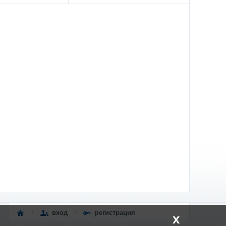
вход
регистрация
x