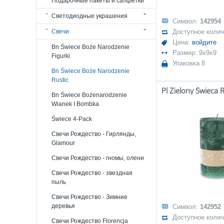
Подарочные пакеты и салфетки
Светодиодные украшения
Символ:
142954
Свечи
Доступное коли
Цена:
войдите
Bn Świece Boże Narodzenie
Размер: 9x9x9
Figurki
Упаковка 8
Bn Świece Boże Narodzenie
Rustic
Bn Świece Bożenarodzenie
Wianek I Bombka
Świece 4-Pack
Свечи Рождество - Гирлянды,
Glamour
Свечи Рождество - гномы, олени
Свечи Рождество - звездная
пыль
Свечи Рождество - Зимние
деревья
Символ:
142952
Доступное коли
Свечи Рождество Florencja