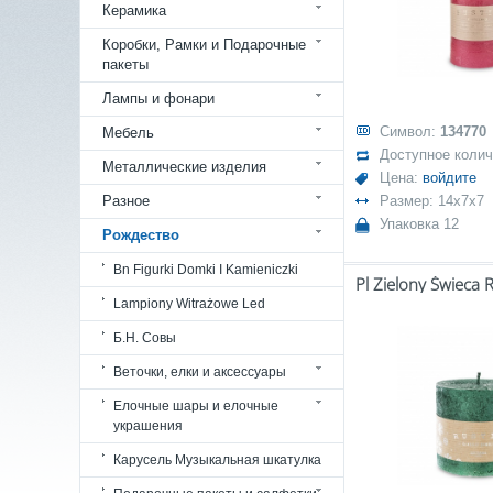
Керамика
Коробки, Рамки и Подарочные
пакеты
Лампы и фонари
Символ:
134770
Мебель
Доступное коли
Металлические изделия
Цена:
войдите
Разное
Размер: 14x7x7
Упаковка 12
Рождество
Bn Figurki Domki I Kamieniczki
Lampiony Witrażowe Led
Б.Н. Совы
Веточки, елки и аксессуары
Елочные шары и елочные
украшения
Карусель Музыкальная шкатулка