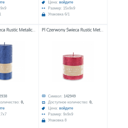
ите
Цена:
войдите
x9x9
Размер: 15x9x9
1
Упаковка 6/1
Pl Granat Świeca Rustic Metalic Walec Duży Fi7
Pl Czerwony Świeca Rustic Metalic Walec Mały Fi9
2938
Символ:
142949
количество:
0,
Доступное количество:
0,
ите
Цена:
войдите
x7x7
Размер: 9x9x9
Упаковка 8