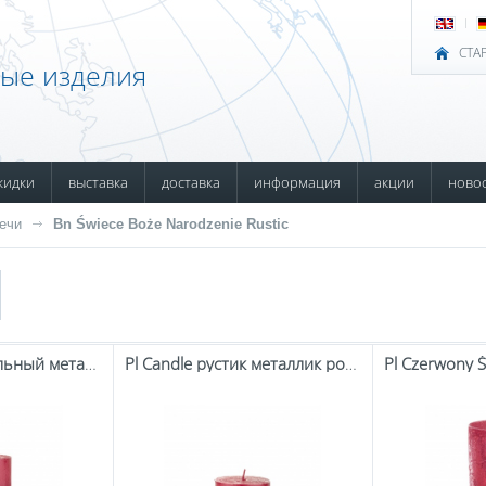
СТА
ные изделия
кидки
выставка
доставка
информация
акции
ново
ечи
Bn Świece Boże Narodzenie Rustic
Pl Candle рустикальный металлик ролик Medium красный
Pl Candle рустик металлик ролик маленький красный