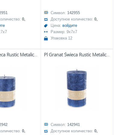
2951
Символ:
142955
количество:
0,
Доступное количество:
0,
ите
Цена:
войдите
x7x7
Размер: 9x7x7
Упаковка 12
Pl Granat Świeca Rustic Metalic Walec Średni Fi9
Pl Granat Świeca Rustic Metalic Walec Duży Fi9
2942
Символ:
142941
количество:
0,
Доступное количество:
0,