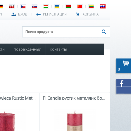
РТ
ВХОД
РЕГИСТРАЦИЯ
КОРЗИНА
сти
поврежденный
контакты
0
Pl Czerwony Świeca Rustic Metalic Walec Duży Fi9
Pl Candle рустик металлик большой красный ролик