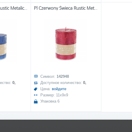
Pl Granat Świeca Rustic Metalic Walec Mały Fi9
Pl Czerwony Świeca Rustic Metalic Walec Średni Fi9
Символ:
142948
чество:
0,
Доступное количество:
0,
Цена:
войдите
Размер: 11x9x9
Упаковка 6