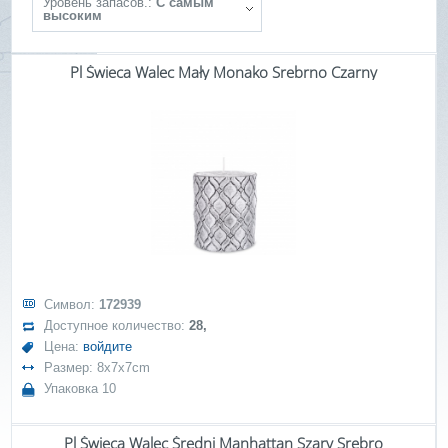
Уровень запасов.:
С самым
высоким
Pl Świeca Walec Mały Monako Srebrno Czarny
Символ:
172939
Доступное количество:
28,
Цена:
войдите
Размер: 8x7x7cm
Упаковка 10
Pl Świeca Walec Średni Manhattan Szary Srebro