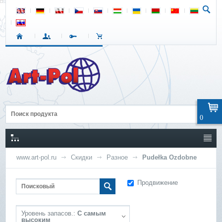
0
www.art-pol.ru
Скидки
Разное
Pudełka Ozdobne
Продвижение
Уровень запасов.:
С самым
высоким