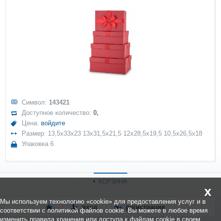
Символ:
143421
Доступное количество:
0,
Цена:
войдите
Размер: 13,5x33x23 13x31,5x21,5 12x28,5x19,5 10,5x26,5x18
Упаковка 6
КОРЗИНА
x
Мы используем технологию «cookie» для предоставления услуг и в
вход
регистрация
соответствии с политикой файлов cookie. Вы можете в любое время
изменить правила хранения или доступа к файлам cookie в своем