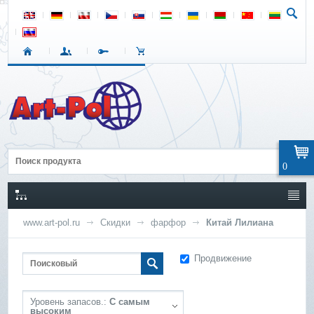
0
www.art-pol.ru
Скидки
фарфор
Китай Лилиана
Продвижение
Уровень запасов.:
С самым
высоким