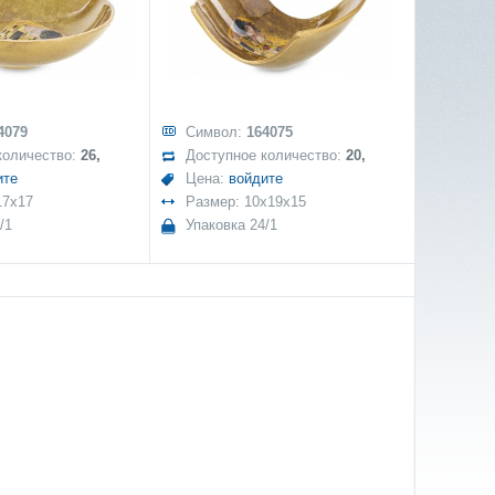
4079
Символ:
164075
количество:
26,
Доступное количество:
20,
ите
Цена:
войдите
17x17
Размер: 10x19x15
/1
Упаковка 24/1