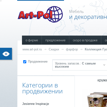
Мебель
и декоратив
о фирме
предложение
скоро в продаже
с
www.art-pol.ru
Скидки
фарфор
Коллекция Гу
Продвижение
Уровень запасов.:
С самым
высоким
круж
Категории в
продвижении
Jesienne Inspiracje