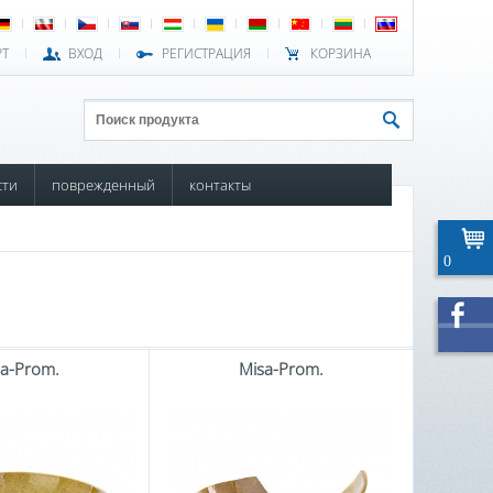
РТ
ВХОД
РЕГИСТРАЦИЯ
КОРЗИНА
сти
поврежденный
контакты
0
a-Prom.
Misa-Prom.