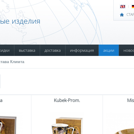
СТА
ные изделия
кидки
выставка
доставка
информация
акции
ново
става Климта
ка
Kubek-Prom.
Mis