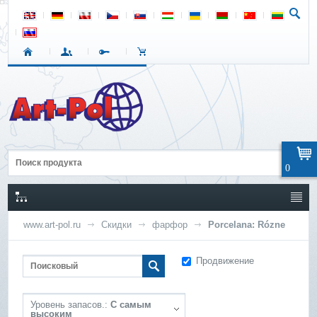
0
www.art-pol.ru
Скидки
фарфор
Porcelana: Rózne
Продвижение
Уровень запасов.:
С самым
высоким