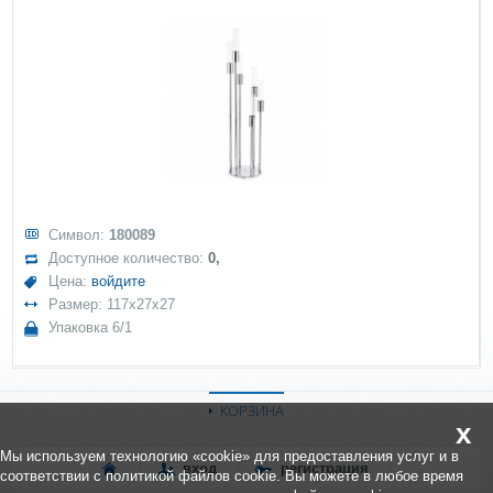
Символ:
180089
Доступное количество:
0,
Цена:
войдите
Размер: 117x27x27
Упаковка 6/1
КОРЗИНА
x
Мы используем технологию «cookie» для предоставления услуг и в
вход
регистрация
соответствии с политикой файлов cookie. Вы можете в любое время