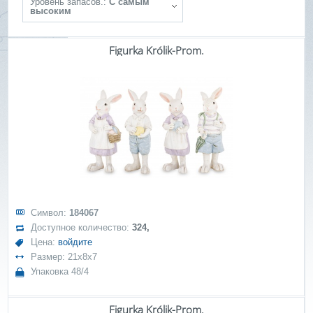
Уровень запасов.:
С самым
высоким
Figurka Królik-Prom.
Символ:
184067
Доступное количество:
324,
Цена:
войдите
Размер: 21x8x7
Упаковка 48/4
Figurka Królik-Prom.