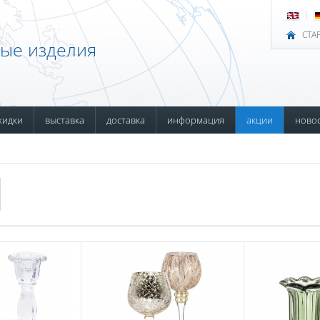
СТА
ные изделия
кидки
выставка
доставка
информация
акции
ново