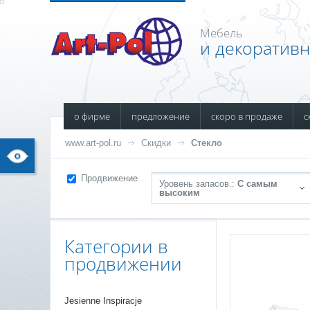
Мебель
и декоратив
о фирме
предложение
скоро в продаже
с
www.art-pol.ru
Скидки
Стекло
Продвижение
Уровень запасов.:
С самым
высоким
Категории в
продвижении
Jesienne Inspiracje