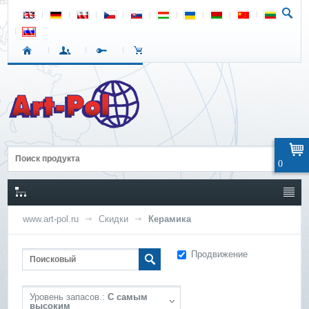
0
www.art-pol.ru
Скидки
Керамика
Продвижение
Уровень запасов.:
С самым
высоким