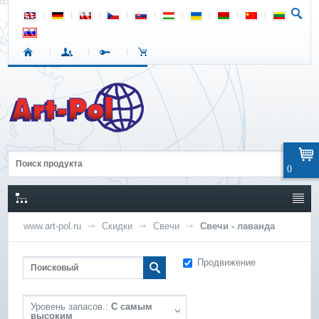
0
www.art-pol.ru
Скидки
Свечи
Свечи - лаванда
Продвижение
Уровень запасов.:
С самым
высоким