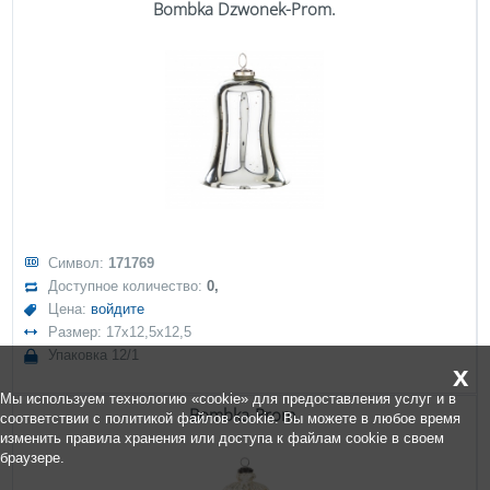
Bombka Dzwonek-Prom.
Символ:
171769
Доступное количество:
0,
Цена:
войдите
Размер: 17x12,5x12,5
Упаковка 12/1
x
Мы используем технологию «cookie» для предоставления услуг и в
Bombka-Prom.
соответствии с политикой файлов cookie. Вы можете в любое время
изменить правила хранения или доступа к файлам cookie в своем
браузере.