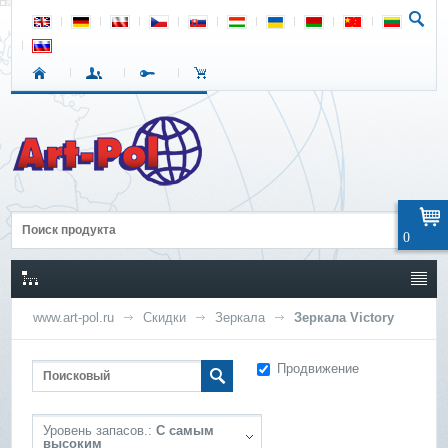
0
www.art-pol.ru
Скидки
Зеркала
Зеркала Victory
Продвижение
Уровень запасов.:
С самым
высоким