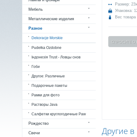
Размер: 23
Мебель
Упаковка: 1
Вес товара 
Металлические изделия
Разное
Dekoracje Morskie
СПРОСИТЕ О
Pudełka Ozdobne
Індонезія Trust - Ловцы снов
Гоби
Другое: Различные
Подарочные пакеты
Рамки для фото
Растворы Java
Салфетки круглогодичные Paw
Рождество
Другие в
Свечи