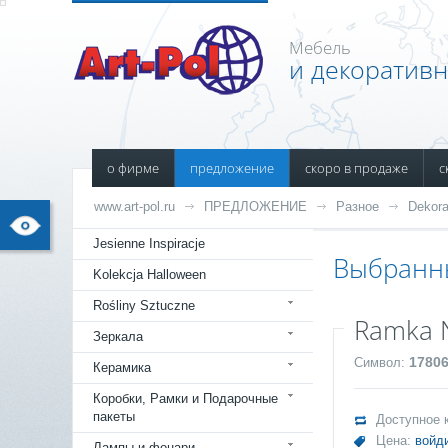
Мебель
и декоратив
о фирме
предложение
скоро в продаже
с
www.art-pol.ru
ПРЕДЛОЖЕНИЕ
Разное
Dekora
Jesienne Inspiracje
Выбранн
Kolekcja Halloween
Rośliny Sztuczne
Ramka N
Зеркала
1780
Символ:
Керамика
Коробки, Рамки и Подарочные
пакеты
Доступное 
Цена:
войд
Лампы и фонари