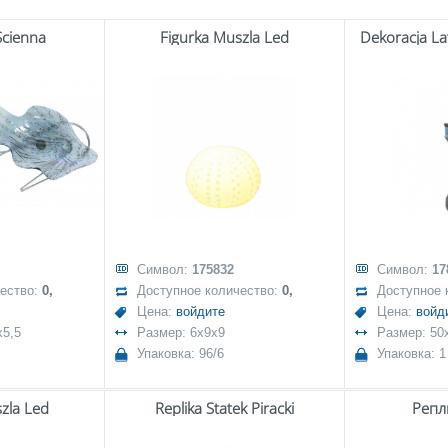
Ścienna
Figurka Muszla Led
Dekoracja La
Символ:
175832
Символ:
17
чество:
0,
Доступное количество:
0,
Доступное 
Цена:
войдите
Цена:
войд
x5,5
Размер: 6x9x9
Размер: 50
Упаковка: 96/6
Упаковка: 1
zla Led
Replika Statek Piracki
Репл