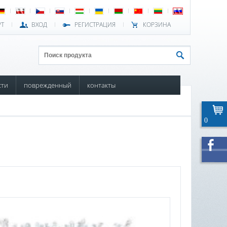
РТ
ВХОД
РЕГИСТРАЦИЯ
КОРЗИНА
сти
поврежденный
контакты
0