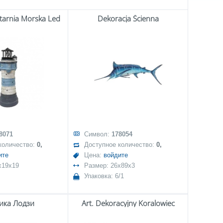
tarnia Morska Led
Dekoracja Ścienna
8071
Символ:
178054
количество:
0,
Доступное количество:
0,
ите
Цена:
войдите
x19x19
Размер: 26x89x3
Упаковка: 6/1
ика Лодзи
Art. Dekoracyjny Koralowiec