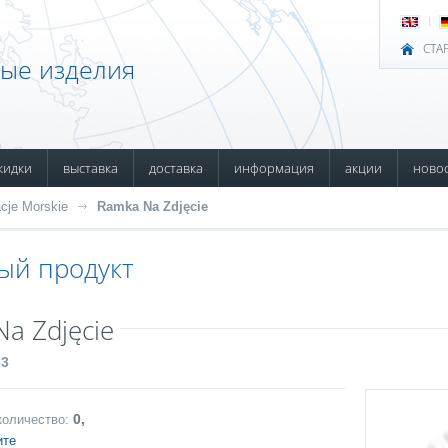
СТА
ные изделия
кидки
выставка
доставка
информация
акции
ново
cje Morskie
Ramka Na Zdjęcie
ый продукт
a Zdjęcie
63
0,
количество:
ите