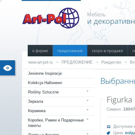
Мебель
и декоратив
о фирме
предложение
скоро в продаже
с
www.art-pol.ru
ПРЕДЛОЖЕНИЕ
Рождество
Bn
Jesienne Inspiracje
Выбранн
Kolekcja Halloween
Rośliny Sztuczne
Figurka
Зеркала
1804
Символ:
Керамика
Коробки, Рамки и Подарочные
пакеты
Доступное 
Цена:
войд
Лампы и фонари