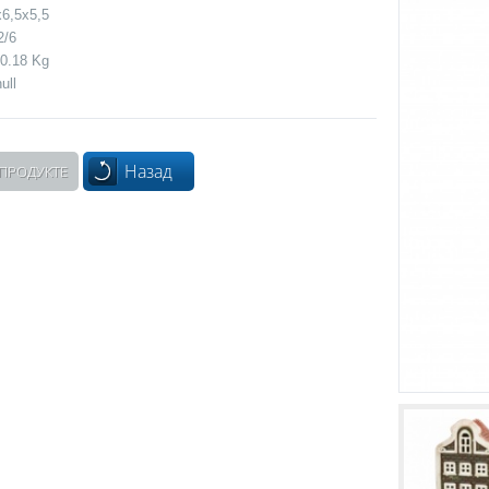
6,5x5,5
2/6
0.18 Kg
ull
Назад
 ПРОДУКТЕ