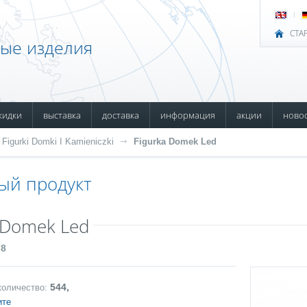
СТА
ные изделия
кидки
выставка
доставка
информация
акции
ново
 Figurki Domki I Kamieniczki
Figurka Domek Led
ый продукт
 Domek Led
78
544,
количество:
ите