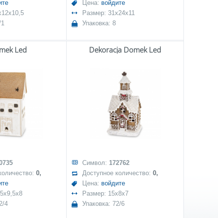
ите
Цена:
войдите
x12x10,5
Размер: 31x24x11
/1
Упаковка: 8
mek Led
Dekoracja Domek Led
0735
Символ:
172762
количество:
0,
Доступное количество:
0,
ите
Цена:
войдите
,5x9,5x8
Размер: 15x8x7
2/4
Упаковка: 72/6