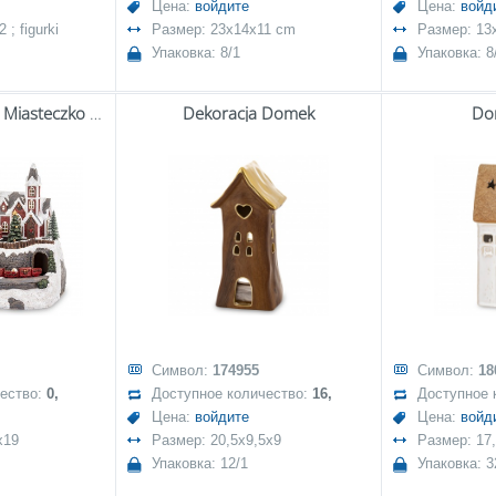
Цена:
войдите
Цена:
войд
; figurki
Размер: 23x14x11 cm
Размер: 13
Упаковка: 8/1
Упаковка: 8
Dekoracja Zimowe Miasteczko Led
Dekoracja Domek
Do
Символ:
174955
Символ:
18
чество:
0,
Доступное количество:
16,
Доступное 
Цена:
войдите
Цена:
войд
x19
Размер: 20,5x9,5x9
Размер: 17
Упаковка: 12/1
Упаковка: 3