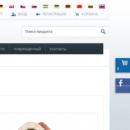
РТ
ВХОД
РЕГИСТРАЦИЯ
КОРЗИНА
сти
поврежденный
контакты
0