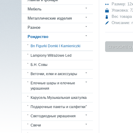
Размер: 12x
Мебель
Упаковка: 7
Вес товара 
Металлические изделия
Описание:
n
Разное
Рождество
Bn Figurki Domki I Kamieniczki
СПРОСИТЕ О
Lampiony Witrażowe Led
Б.Н. Совы
Веточки, елки и аксессуары
Елочные шары и елочные
украшения
Карусель Музыкальная шкатулка
Подарочные пакеты и салфетки
Светодиодные украшения
Свечи