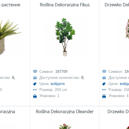
 растение
Roślina Dekoracyjna Fikus
Drzewko Dek
Символ:
187709
Символ:
18
чество:
0,
Доступное количество:
0,
Доступное 
Цена:
войдите
Цена:
войд
3
Размер: 250 cm
Размер: 15
Упаковка: 1
Упаковка: 4
oracyjna
Roślina Dekoracyjna Oleander
Drzewko D