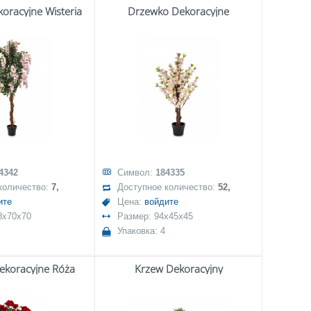
oracyjne Wisteria
Drzewko Dekoracyjne
4342
Символ:
184335
количество:
7,
Доступное количество:
52,
ите
Цена:
войдите
8x70x70
Размер: 94x45x45
Упаковка: 4
ekoracyjne Róża
Krzew Dekoracyjny