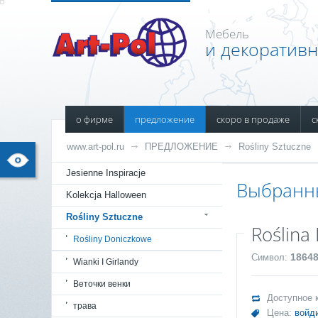
Мебель
и декоратив
о фирме
предложение
скоро в продаже
с
www.art-pol.ru
ПРЕДЛОЖЕНИЕ
Rośliny Sztuczne
Jesienne Inspiracje
Выбранн
Kolekcja Halloween
Rośliny Sztuczne
Roślina
Rośliny Doniczkowe
1864
Символ:
Wianki I Girlandy
Веточки венки
Доступное 
трава
Цена:
войд