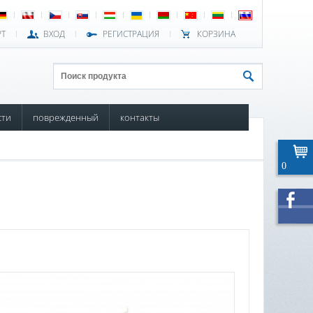
РТ
ВХОД
РЕГИСТРАЦИЯ
КОРЗИНА
сти
поврежденный
контакты
0