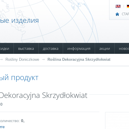
СТА
ные изделия
кидки
выставка
доставка
информация
акции
ново
Rośliny Doniczkowe
Roślina Dekoracyjna Skrzydłokwiat
ый продукт
 Dekoracyjna Skrzydłokwiat
80
0,
количество:
ите