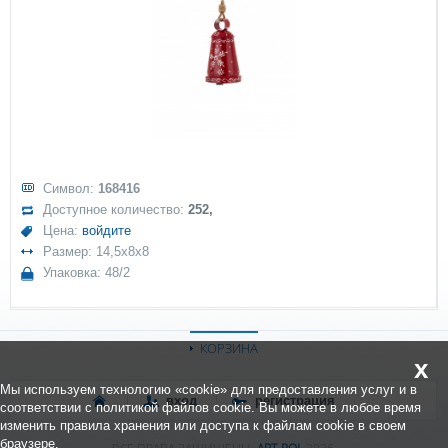
Символ:
168416
Доступное количество:
252,
Цена:
войдите
Размер: 14,5x8x8
Упаковка: 48/2
КОРЗИНА
x
Мы используем технологию «cookie» для предоставления услуг и в
вход
регистрация
соответствии с политикой файлов cookie. Вы можете в любое время
изменить правила хранения или доступа к файлам cookie в своем
браузере.