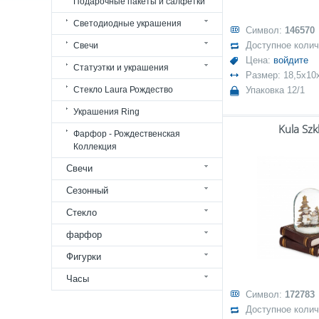
Подарочные пакеты и салфетки
Светодиодные украшения
Символ:
146570
Доступное коли
Свечи
Цена:
войдите
Статуэтки и украшения
Размер: 18,5x10
Стекло Laura Рождество
Упаковка 12/1
Украшения Ring
Kula Szk
Фарфор - Рождественская
Коллекция
Свечи
Сезонный
Стекло
фарфор
Фигурки
Часы
Символ:
172783
Доступное коли