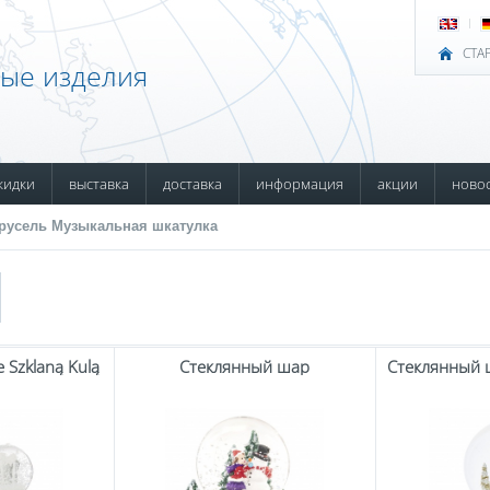
СТА
ные изделия
кидки
выставка
доставка
информация
акции
ново
русель Музыкальная шкатулка
e Szklaną Kulą
Стеклянный шар