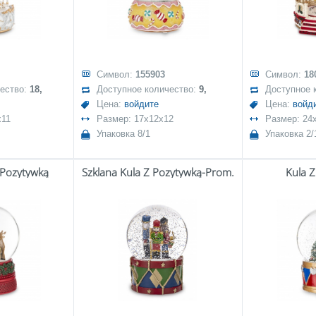
Символ:
155903
Символ:
18
чество:
18,
Доступное количество:
9,
Доступное 
Цена:
войдите
Цена:
войд
x11
Размер: 17x12x12
Размер: 24
Упаковка 8/1
Упаковка 2/
 Pozytywką
Szklana Kula Z Pozytywką-Prom.
Kula 