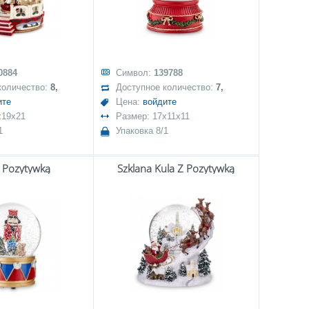
0884
Символ:
139788
количество:
8,
Доступное количество:
7,
ите
Цена:
войдите
x19x21
Размер: 17x11x11
1
Упаковка 8/1
Z Pozytywką
Szklana Kula Z Pozytywką