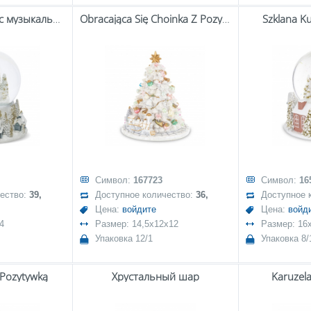
Стеклянный шар с музыкальной шкатулкой
Obracająca Się Choinka Z Pozytywką
Szklana K
Символ:
167723
Символ:
16
чество:
39,
Доступное количество:
36,
Доступное 
Цена:
войдите
Цена:
войд
4
Размер: 14,5x12x12
Размер: 16
Упаковка 12/1
Упаковка 8/
 Pozytywką
Хрустальный шар
Karuzel