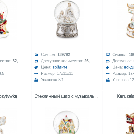
Символ:
139792
Символ:
18
чество:
32,
Доступное количество:
26,
Доступное 
Цена:
войдите
Цена:
войд
8,5
Размер: 17x11x11
Размер: 17
Упаковка 8/1
Упаковка 12
ozytywką
Стеклянный шар с музыкальной шкатулкой
Karuzel