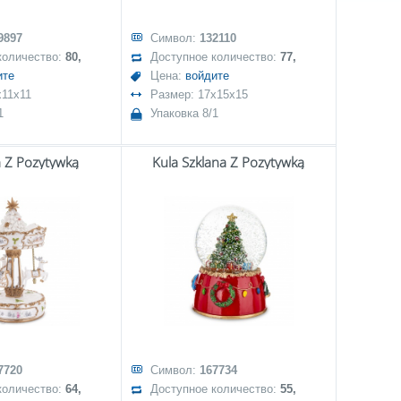
9897
Символ:
132110
количество:
80,
Доступное количество:
77,
ите
Цена:
войдите
x11x11
Размер: 17x15x15
1
Упаковка 8/1
a Z Pozytywką
Kula Szklana Z Pozytywką
7720
Символ:
167734
количество:
64,
Доступное количество:
55,