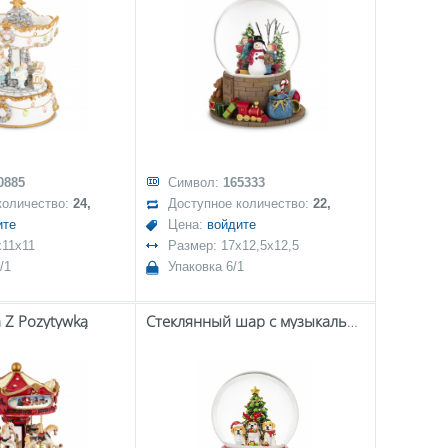
0885
Символ:
165333
количество:
24,
Доступное количество:
22,
ите
Цена:
войдите
x11x11
Размер: 17x12,5x12,5
/1
Упаковка 6/1
a Z Pozytywką
Стеклянный шар с музыкальной шкатулкой