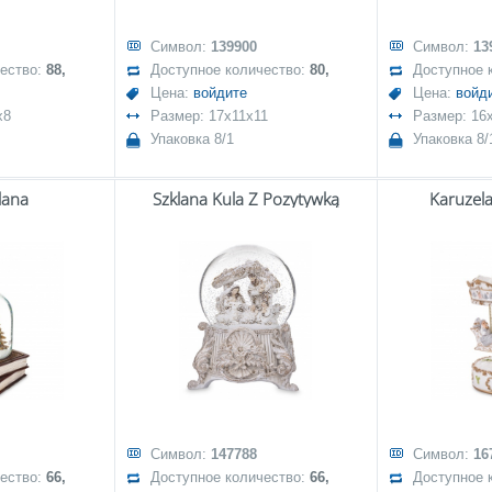
Символ:
139900
Символ:
13
чество:
88,
Доступное количество:
80,
Доступное 
Цена:
войдите
Цена:
войд
x8
Размер: 17x11x11
Размер: 16
Упаковка 8/1
Упаковка 8/
lana
Szklana Kula Z Pozytywką
Karuzel
Символ:
147788
Символ:
16
чество:
66,
Доступное количество:
66,
Доступное 