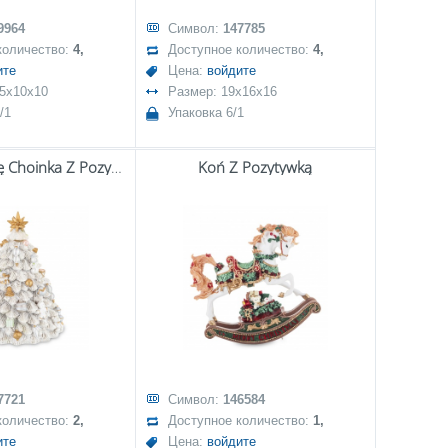
9964
Символ:
147785
количество:
4,
Доступное количество:
4,
ите
Цена:
войдите
,5x10x10
Размер: 19x16x16
/1
Упаковка 6/1
Obracająca Się Choinka Z Pozytywką
Koń Z Pozytywką
7721
Символ:
146584
количество:
2,
Доступное количество:
1,
ите
Цена:
войдите