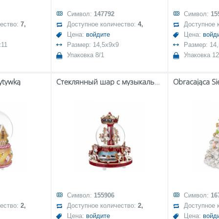
Символ:
147792
Символ:
15
чество:
7,
Доступное количество:
4,
Доступное 
Цена:
войдите
Цена:
войд
x11
Размер: 14,5x9x9
Размер: 14
Упаковка 8/1
Упаковка 12
ytywką
Стеклянный шар с музыкальной шкатулкой
Символ:
155906
Символ:
16
чество:
2,
Доступное количество:
2,
Доступное 
Цена:
войдите
Цена:
войд