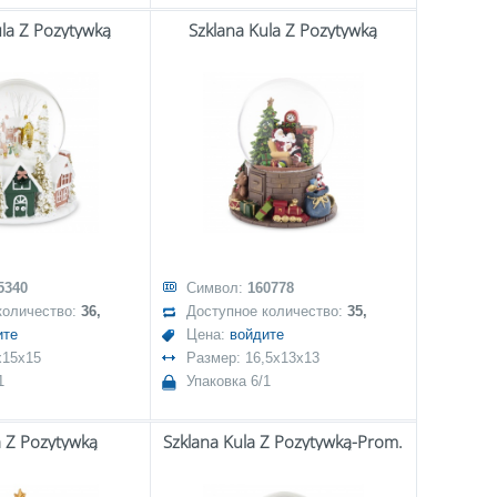
ula Z Pozytywką
Szklana Kula Z Pozytywką
5340
Символ:
160778
количество:
36,
Доступное количество:
35,
ите
Цена:
войдите
x15x15
Размер: 16,5x13x13
1
Упаковка 6/1
a Z Pozytywką
Szklana Kula Z Pozytywką-Prom.