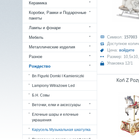
Керамика
Коробки, Рамки и Подарочные
пакеты
Лампы и фонари
Символ:
157003
Мебель
Доступное коли
Металлические изделия
Цена:
войдите
Разное
Размер: 10,5x10,
Упаковка 12/1
Рождество
Bn Figurki Domki I Kamieniczki
Koń Z Poz
Lampiony Witrażowe Led
Б.Н. Совы
Веточки, елки и аксессуары
Елочные шары и елочные
украшения
Карусель Музыкальная шкатулка