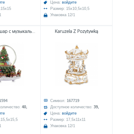
ите
Цена:
войдите
x15x15
Размер: 15x10,5x10,5
1
Упаковка 12/1
Стеклянный шар с музыкальной шкатулкой
Karuzela Z Pozytywką
1594
Символ:
167719
количество:
40,
Доступное количество:
39,
ите
Цена:
войдите
x15,5x15,5
Размер: 17,5x11x11
1
Упаковка 12/1