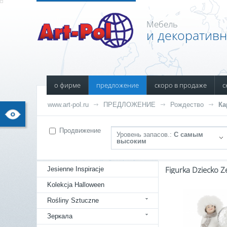
Мебель
и декоратив
о фирме
предложение
скоро в продаже
с
www.art-pol.ru
ПРЕДЛОЖЕНИЕ
Рождество
Ка
Продвижение
Уровень запасов.:
С самым
высоким
Figurka Dziecko Z
Jesienne Inspiracje
Kolekcja Halloween
Rośliny Sztuczne
Зеркала