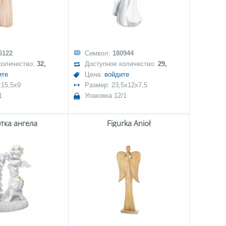
5122
Символ:
180944
количество:
32,
Доступное количество:
29,
ите
Цена:
войдите
x15,5x9
Размер: 23,5x12x7,5
1
Упаковка 12/1
этка ангела
Figurka Anioł