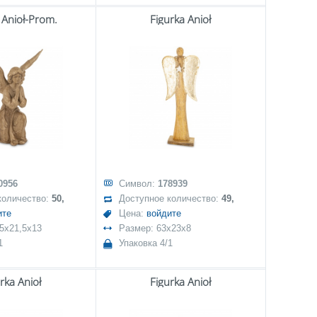
 Anioł-Prom.
Figurka Anioł
0956
Символ:
178939
количество:
50,
Доступное количество:
49,
ите
Цена:
войдите
,5x21,5x13
Размер: 63x23x8
1
Упаковка 4/1
rka Anioł
Figurka Anioł