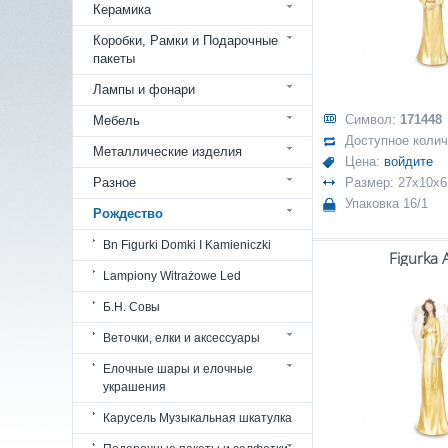
Керамика
Коробки, Рамки и Подарочные
пакеты
Лампы и фонари
Символ:
171448
Мебель
Доступное коли
Металлические изделия
Цена:
войдите
Разное
Размер: 27x10x6
Упаковка 16/1
Рождество
Bn Figurki Domki I Kamieniczki
Figurka 
Lampiony Witrażowe Led
Б.Н. Совы
Веточки, елки и аксессуары
Елочные шары и елочные
украшения
Карусель Музыкальная шкатулка