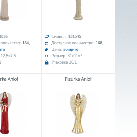
1036
Символ:
131545
количество:
184,
Доступное количество:
168,
ите
Цена:
войдите
12,5x7,5
Размер: 31x11x7
1
Упаковка 16/1
rka Anioł
Figurka Anioł