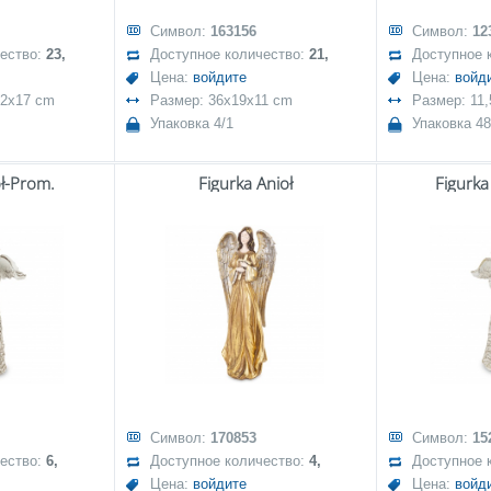
Символ:
163156
Символ:
12
чество:
23,
Доступное количество:
21,
Доступное 
Цена:
войдите
Цена:
войд
,2x17 cm
Размер: 36x19x11 cm
Размер: 11,
Упаковка 4/1
Упаковка 48
oł-Prom.
Figurka Anioł
Figurka
Символ:
170853
Символ:
15
чество:
6,
Доступное количество:
4,
Доступное 
Цена:
войдите
Цена:
войд