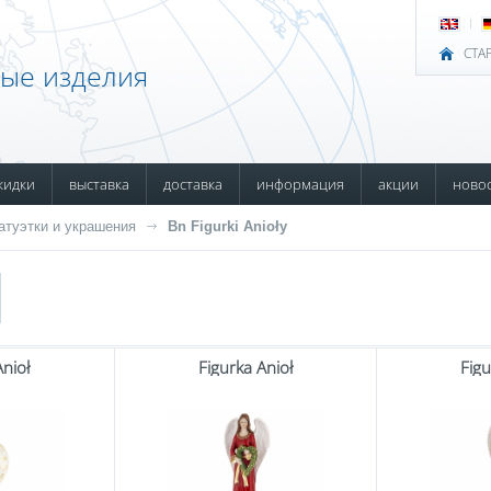
СТА
ные изделия
кидки
выставка
доставка
информация
акции
ново
атуэтки и украшения
Bn Figurki Anioły
Anioł
Figurka Anioł
Figu