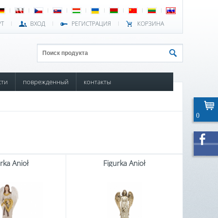
РТ
ВХОД
РЕГИСТРАЦИЯ
КОРЗИНА
сти
поврежденный
контакты
0
rka Anioł
Figurka Anioł