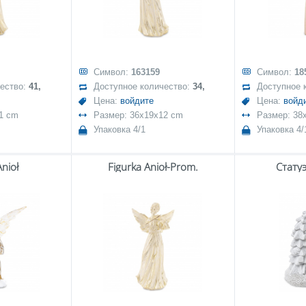
Символ:
163159
Символ:
18
чество:
41,
Доступное количество:
34,
Доступное 
Цена:
войдите
Цена:
войд
1 cm
Размер: 36x19x12 cm
Размер: 38
Упаковка 4/1
Упаковка 4/
Anioł
Figurka Anioł-Prom.
Стату