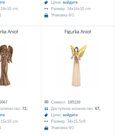
ите
Цена:
войдите
x16x10 cm
Размер: 34x16x10 cm
1
Упаковка 6/1
rka Anioł
Figurka Anioł
5067
Символ:
185120
количество:
72,
Доступное количество:
67,
ите
Цена:
войдите
x15x10 cm
Размер: 34x15,5x8
1
Упаковка 6/1