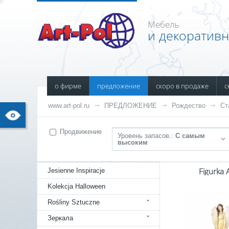
Мебель
и декоратив
о фирме
предложение
скоро в продаже
с
www.art-pol.ru
ПРЕДЛОЖЕНИЕ
Рождество
Ст
Продвижение
Уровень запасов.:
С самым
высоким
Figurka 
Jesienne Inspiracje
Kolekcja Halloween
Rośliny Sztuczne
Зеркала