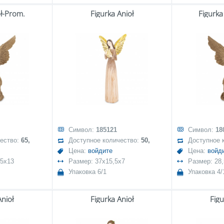
oł-Prom.
Figurka Anioł
Figurka
Символ:
185121
Символ:
18
чество:
65,
Доступное количество:
50,
Доступное 
Цена:
войдите
Цена:
войд
,5x13
Размер: 37x15,5x7
Размер: 28
Упаковка 6/1
Упаковка 4/
Anioł
Figurka Anioł
Figu