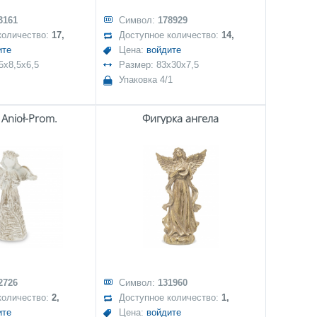
3161
Символ:
178929
количество:
17,
Доступное количество:
14,
ите
Цена:
войдите
5x8,5x6,5
Размер: 83x30x7,5
Упаковка 4/1
 Anioł-Prom.
Фигурка ангела
2726
Символ:
131960
количество:
2,
Доступное количество:
1,
ите
Цена:
войдите