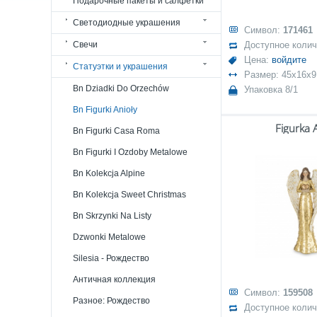
Подарочные пакеты и салфетки
Светодиодные украшения
Символ:
171461
Свечи
Доступное коли
Цена:
войдите
Статуэтки и украшения
Размер: 45x16x9
Bn Dziadki Do Orzechów
Упаковка 8/1
Bn Figurki Anioły
Figurka 
Bn Figurki Casa Roma
Bn Figurki I Ozdoby Metalowe
Bn Kolekcja Alpine
Bn Kolekcja Sweet Christmas
Bn Skrzynki Na Listy
Dzwonki Metalowe
Silesia - Рождество
Античная коллекция
Символ:
159508
Разное: Рождество
Доступное коли