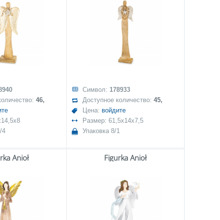
8940
Символ:
178933
количество:
46,
Доступное количество:
45,
ите
Цена:
войдите
x14,5x8
Размер: 61,5x14x7,5
/4
Упаковка 8/1
rka Anioł
Figurka Anioł