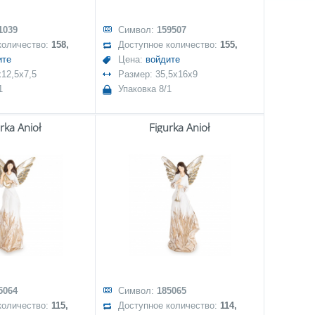
1039
Символ:
159507
количество:
158,
Доступное количество:
155,
ите
Цена:
войдите
12,5x7,5
Размер: 35,5x16x9
1
Упаковка 8/1
rka Anioł
Figurka Anioł
5064
Символ:
185065
количество:
115,
Доступное количество:
114,